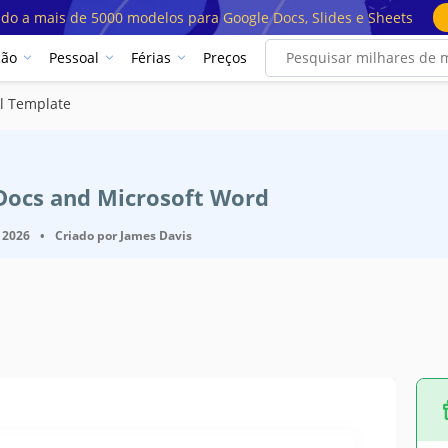
ado a mais de 5000 modelos para Google Docs, Slides e Sheets
ção
Pessoal
Férias
Preços
l Template
 Docs and Microsoft Word
 2026
•
Criado por
James Davis