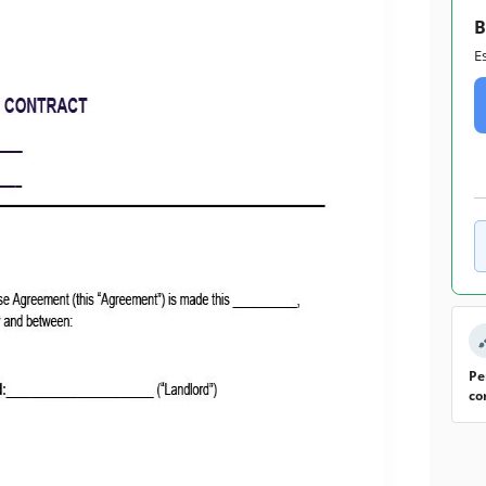
B
E
Pe
co