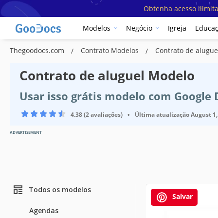
Obtenha acesso ilimit
Modelos
Negócio
Igreja
Educa
Thegoodocs.com
Contrato Modelos
Contrato de alugue
Contrato de aluguel Modelo
Usar isso grátis modelo com Google
4.38 (2 avaliações)
•
Última atualização
August 1,
ADVERTISEMENT
Todos os modelos
Salvar
Agendas