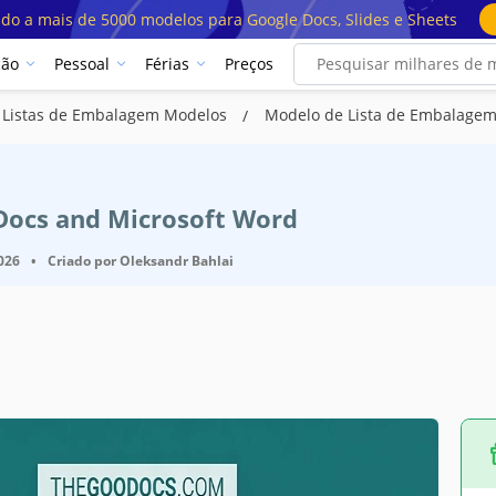
ado a mais de 5000 modelos para Google Docs, Slides e Sheets
ção
Pessoal
Férias
Preços
Listas de Embalagem Modelos
Modelo de Lista de Embalage
 Docs and Microsoft Word
2026
•
Criado por
Oleksandr Bahlai