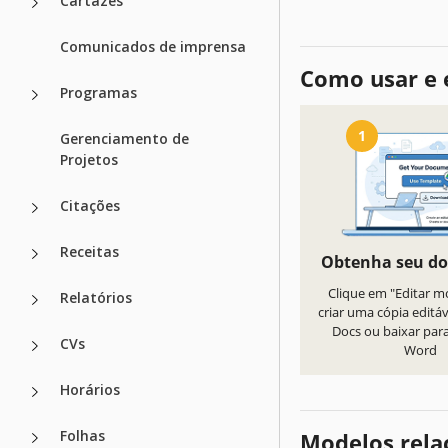
Cartazes
Comunicados de imprensa
Como usar e 
Programas
1
Gerenciamento de
Projetos
Citações
Receitas
Obtenha seu d
Clique em "Editar m
Relatórios
criar uma cópia editá
Docs ou baixar par
CVs
Word
Horários
Folhas
Modelos rela