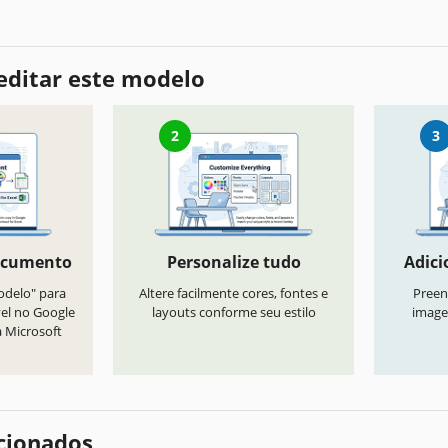
editar este modelo
2
3
ocumento
Personalize tudo
Adici
odelo" para
Altere facilmente cores, fontes e
Preen
vel no Google
layouts conforme seu estilo
image
a Microsoft
cionados