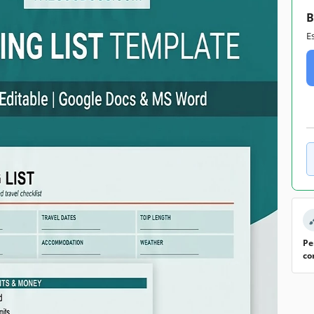
B
E
Pe
co