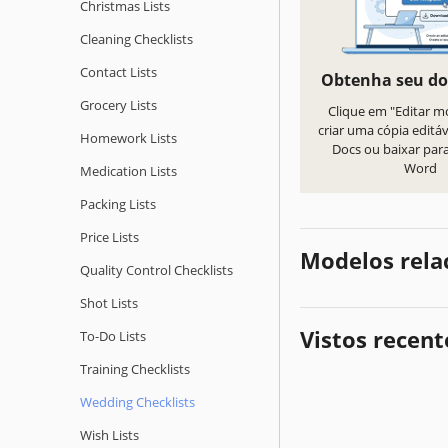
Christmas Lists
Cleaning Checklists
Contact Lists
Obtenha seu d
Grocery Lists
Clique em "Editar m
criar uma cópia editá
Homework Lists
Docs ou baixar par
Word
Medication Lists
Packing Lists
Price Lists
Modelos rela
Quality Сontrol Checklists
Shot Lists
Vistos recen
To-Do Lists
Training Checklists
Wedding Checklists
Wish Lists