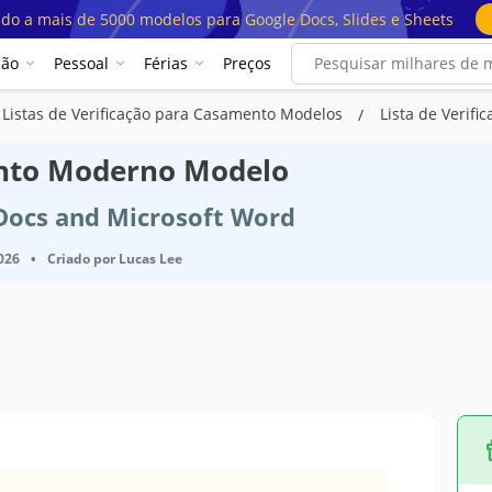
ado a mais de 5000 modelos para Google Docs, Slides e Sheets
ção
Pessoal
Férias
Preços
Listas de Verificação para Casamento Modelos
Lista de Verif
ento Moderno Modelo
 Docs and Microsoft Word
2026
•
Criado por
Lucas Lee