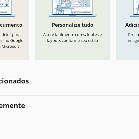
ocumento
Personalize tudo
Adici
odelo" para
Altere facilmente cores, fontes e
Preen
vel no Google
layouts conforme seu estilo
image
a Microsoft
cionados
temente