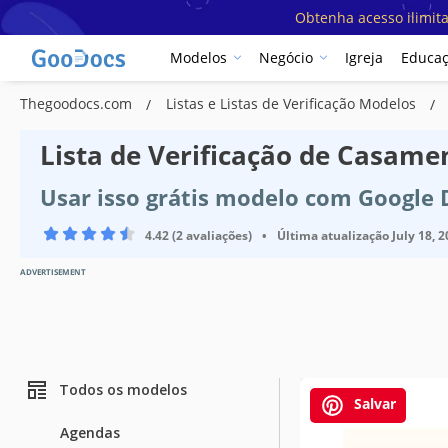
Obtenha acesso ilimit
Modelos
Negócio
Igreja
Educa
Thegoodocs.com
Listas e Listas de Verificação Modelos
Lista de Verificação de Casam
Usar isso grátis modelo com Google
4.42 (2 avaliações)
•
Última atualização
July 18, 
ADVERTISEMENT
Todos os modelos
Salvar
Agendas