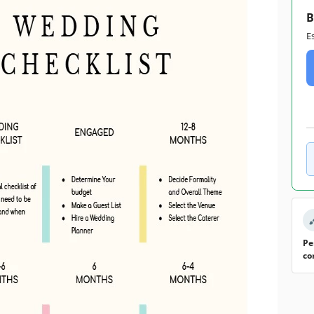
B
E
Pe
co