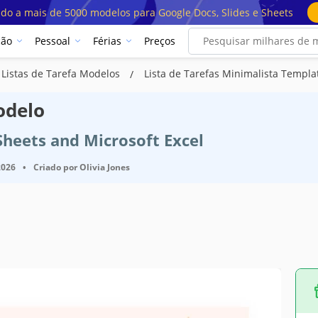
ado a mais de 5000 modelos para Google Docs, Slides e Sheets
ção
Pessoal
Férias
Preços
Listas de Tarefa Modelos
Lista de Tarefas Minimalista Templa
odelo
Sheets and Microsoft Excel
2026
•
Criado por
Olivia Jones