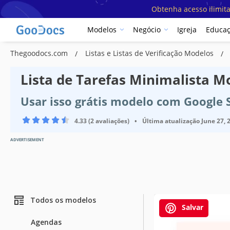
Obtenha acesso ilimit
Modelos
Negócio
Igreja
Educa
Thegoodocs.com
Listas e Listas de Verificação Modelos
Lista de Tarefas Minimalista M
Usar isso grátis modelo com Google 
4.33 (2 avaliações)
•
Última atualização
June 27, 
ADVERTISEMENT
Todos os modelos
Salvar
Agendas