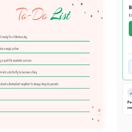
B
E
Pe
co