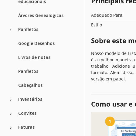
Principais r
educacionais
Adequado Para
Árvores Genealógicas
Estilo
Panfletos
Sobre este m
Google Desenhos
Nosso modelo de Lista
Livros de notas
é a melhor maneira d
trabalho. Adicione 
Panfletos
formato. Além disso,
versão em papel.
Cabeçalhos
Inventários
Como usar e 
Convites
1
Faturas