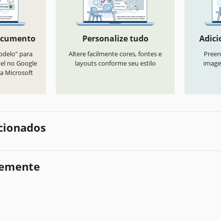
ocumento
Personalize tudo
Adici
odelo" para
Altere facilmente cores, fontes e
Preen
vel no Google
layouts conforme seu estilo
image
a Microsoft
cionados
temente