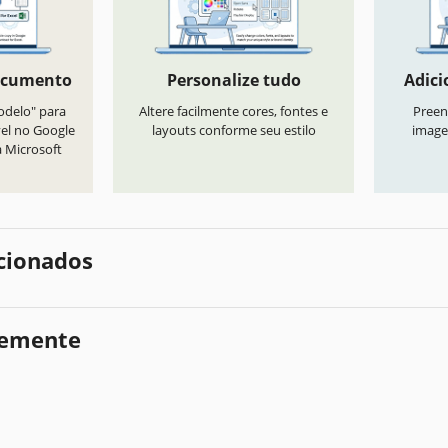
ocumento
Personalize tudo
Adici
odelo" para
Altere facilmente cores, fontes e
Preen
vel no Google
layouts conforme seu estilo
image
a Microsoft
cionados
temente