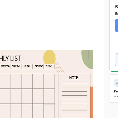
B
E
Pe
co