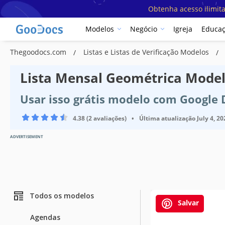
Obtenha acesso ilimit
Modelos
Negócio
Igreja
Educa
Thegoodocs.com
Listas e Listas de Verificação Modelos
Lista Mensal Geométrica Mode
Usar isso grátis modelo com Google
4.38 (2 avaliações)
•
Última atualização
July 4, 20
ADVERTISEMENT
Todos os modelos
Salvar
Agendas