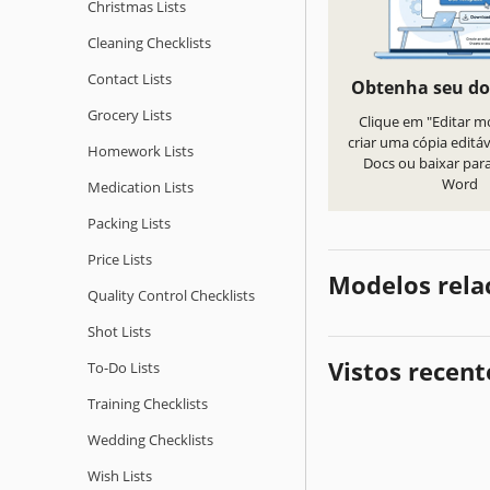
Christmas Lists
Cleaning Checklists
Contact Lists
Obtenha seu d
Grocery Lists
Clique em "Editar m
criar uma cópia editá
Homework Lists
Docs ou baixar par
Word
Medication Lists
Packing Lists
Price Lists
Modelos rela
Quality Сontrol Checklists
Shot Lists
Vistos recen
To-Do Lists
Training Checklists
Wedding Checklists
Wish Lists