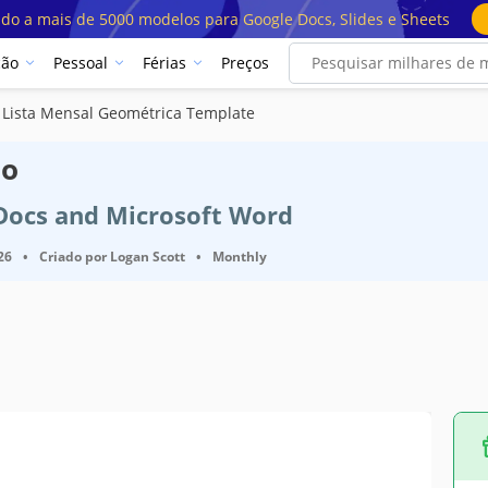
ado a mais de 5000 modelos para Google Docs, Slides e Sheets
ção
Pessoal
Férias
Preços
Lista Mensal Geométrica Template
lo
 Docs and Microsoft Word
26
•
Criado por
Logan Scott
•
Monthly