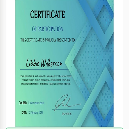
Formato
Google Slides
Criado
April 12, 2023
Última atualização
July 25, 2026
Comunidade
Adicionado às coleções por 4 Usuários
Estatísticas de uso
6 downloads este mês
Sobre este modelo
O seu curso, webinar ou seminário do autor está chegando
em breve? Deseja agradar a todos que compraram bilhetes
com certificados de participação? Propomos criar
certificados modernos e da moda, fáceis de usar para
qualquer necessidade! Tudo que você precisa para isso é o
nosso design de Certificado de Participação Turquesa
gratuito. Comece a personalizar agora mesmo!