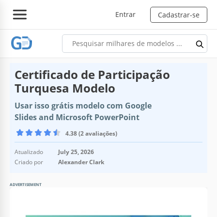
Entrar
Cadastrar-se
Certificado de Participação
Turquesa Modelo
Usar isso grátis modelo com Google
Slides and Microsoft PowerPoint
4.38 (2 avaliações)
Atualizado
July 25, 2026
Criado por
Alexander Clark
ADVERTISEMENT
Especificações do modelo