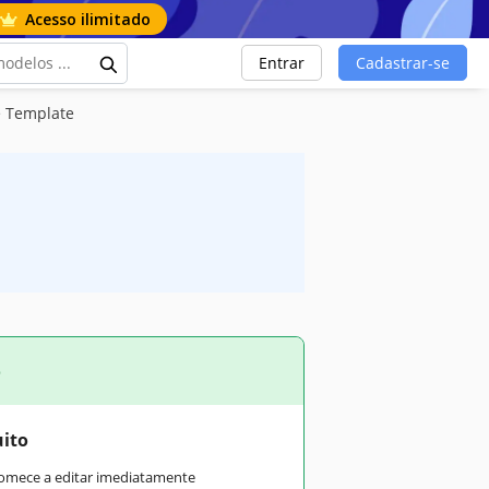
Acesso ilimitado
Entrar
Cadastrar-se
e Template
o
uito
comece a editar imediatamente