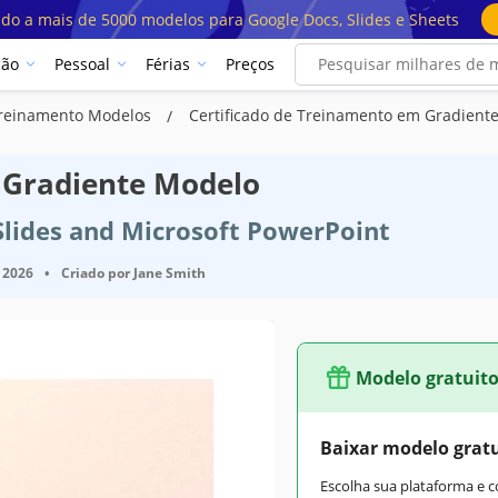
ado a mais de 5000 modelos para Google Docs, Slides e Sheets
ção
Pessoal
Férias
Preços
 Treinamento Modelos
Certificado de Treinamento em Gradient
 Gradiente Modelo
Slides and Microsoft PowerPoint
 2026
•
Criado por
Jane Smith
Modelo gratuit
Baixar modelo grat
Escolha sua plataforma e 