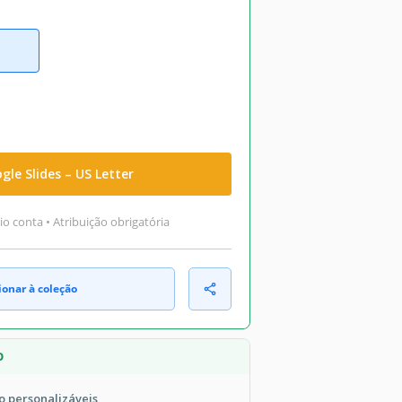
gle Slides – US Letter
o conta • Atribuição obrigatória
ionar à coleção
O
o personalizáveis