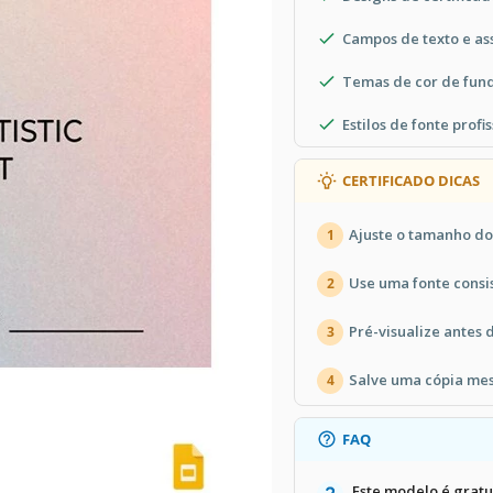
Campos de texto e as
Temas de cor de fu
Estilos de fonte profi
CERTIFICADO DICAS
Ajuste o tamanho do
1
Use uma fonte consis
2
Pré-visualize antes 
3
Salve uma cópia mes
4
FAQ
Este modelo é gratu