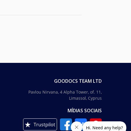
GOODOCS TEAM LTD
Pavlou Nirvana, 4 Alpha Tower, of. 11,
Limassol, Cyprus
MÍDIAS SOCIAIS
Trustpilot