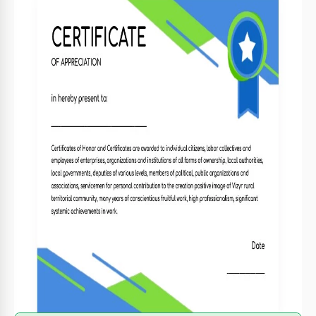
Formato
Google Docs
Criado
January 16, 2022
Última atualização
July 18, 2026
Comunidade
Adicionado às coleções por 3 Usuários
Estatísticas de uso
0 downloads este mês
Sobre este modelo
Esta certidão de prêmio azul e verde tem um design
fabuloso que ajudará você a expressar sua apreciação pela
pessoa premiada. Nossa equipe de designers fez este papel
suficientemente formal para entregá-lo a pessoas de
qualquer idade e para qualquer realização. No entanto, o
certificado também é muito bonito, o que significa que todo
mundo vai gostar.