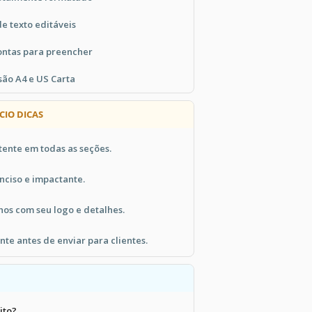
de texto editáveis
ontas para preencher
ão A4 e US Carta
CIO DICAS
tente em todas as seções.
nciso e impactante.
hos com seu logo e detalhes.
te antes de enviar para clientes.
ito?