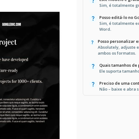
Sim, é totalmente gr
Posso editá-lo no G
Sim, é totalmente e
Word.
Posso personalizar 
Absolutely, adjuste 
ambos os formatos.
Quais tamanhos de 
Ele suporta tamanho
Preciso de uma cont
Não – baixe e abra 