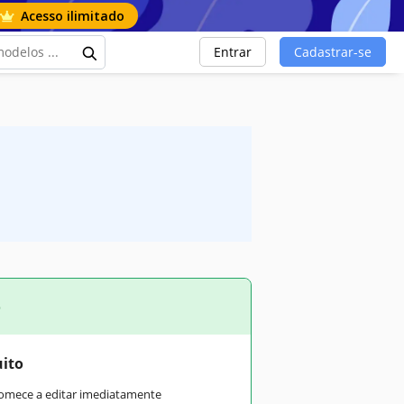
Acesso ilimitado
Entrar
Cadastrar-se
o
uito
comece a editar imediatamente