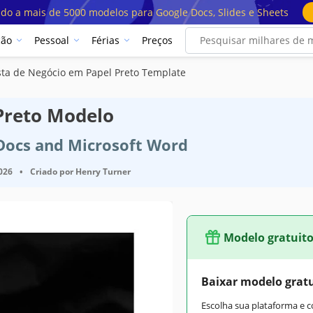
ado a mais de 5000 modelos para Google Docs, Slides e Sheets
ção
Pessoal
Férias
Preços
ta de Negócio em Papel Preto Template
Preto Modelo
 Docs and Microsoft Word
2026
•
Criado por
Henry Turner
Modelo gratuit
Baixar modelo grat
Escolha sua plataforma e 