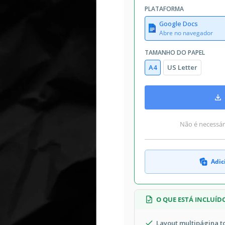
PLATAFORMA
Google Docs
Abre no navegador
TAMANHO DO PAPEL
A4
US Letter
Não é necessári
Adic
O QUE ESTÁ INCLUÍD
Layout multipágina 