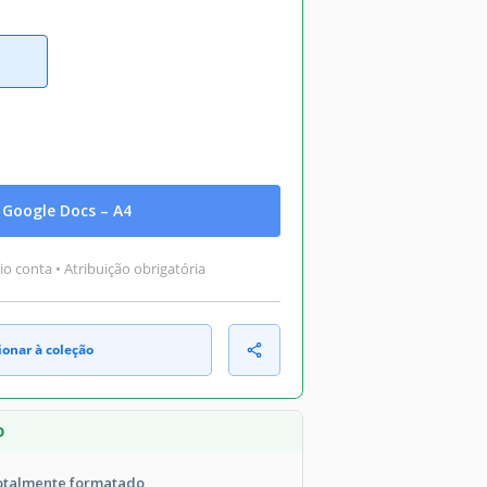
Google Docs – A4
o conta • Atribuição obrigatória
ionar à coleção
O
totalmente formatado