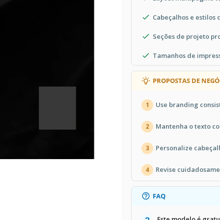
Cabeçalhos e estilos 
Seções de projeto pr
Tamanhos de impress
PROPOSTAS DE NEGÓ
Use branding consis
1
Mantenha o texto co
2
Personalize cabeçal
3
Revise cuidadosamen
4
FAQ
Este modelo é gratu