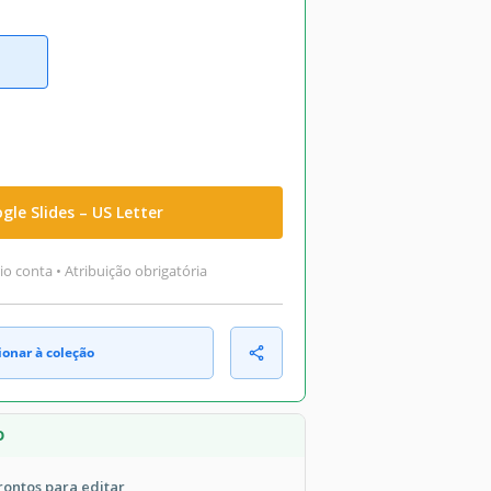
gle Slides – US Letter
o conta • Atribuição obrigatória
ionar à coleção
O
prontos para editar