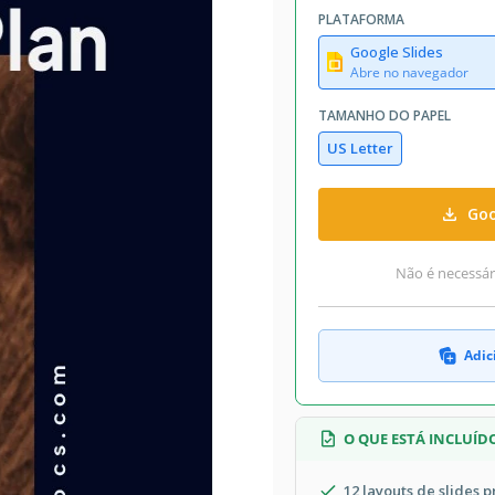
PLATAFORMA
Google Slides
Abre no navegador
TAMANHO DO PAPEL
US Letter
Goo
Não é necessári
Adic
O QUE ESTÁ INCLUÍD
12 layouts de slides 