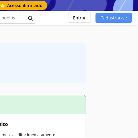
Acesso ilimitado
Entrar
Cadastrar-se
o
uito
comece a editar imediatamente