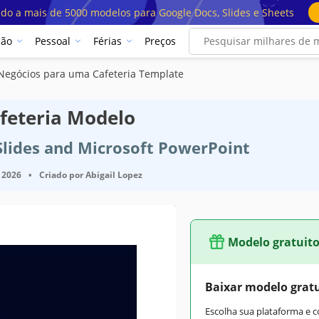
ado a mais de 5000 modelos para Google Docs, Slides e Sheets
ção
Pessoal
Férias
Preços
Negócios para uma Cafeteria Template
feteria Modelo
Slides and Microsoft PowerPoint
 2026
•
Criado por
Abigail Lopez
Modelo gratuit
Baixar modelo grat
Escolha sua plataforma e 