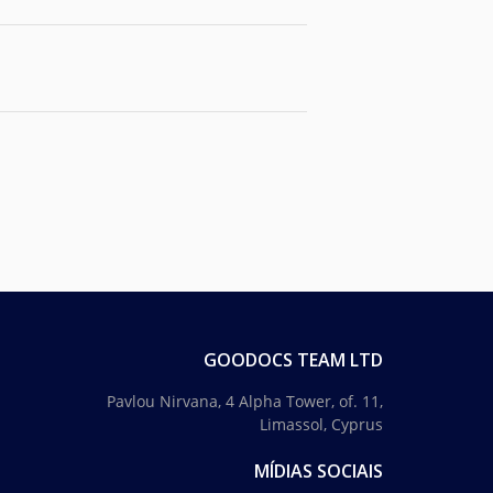
GOODOCS TEAM LTD
Pavlou Nirvana, 4 Alpha Tower, of. 11,
Limassol, Cyprus
MÍDIAS SOCIAIS