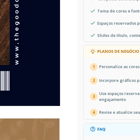
Tema de cores e font
Espaços reservados p
Slides de título, co
PLANOS DE NEGÓCIO 
Personalize as core
1
Incorpore gráficos p
2
Use espaços reserv
3
engajamento
Revise e atualize s
4
FAQ