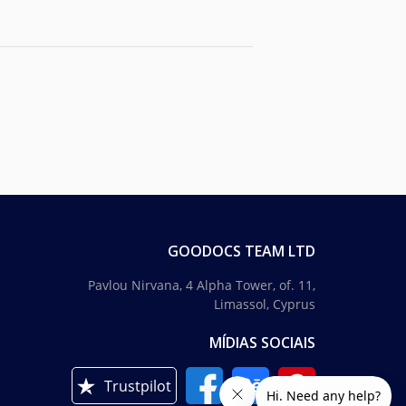
GOODOCS TEAM LTD
Pavlou Nirvana, 4 Alpha Tower, of. 11,
Limassol, Cyprus
MÍDIAS SOCIAIS
Trustpilot