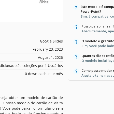
Este modelo é compa
PowerPoint?
Sim, é compatível c
Posso personalizar 
Absolutamente, apen
Google Slides
O modelo é gratuit
Sim, você pode baix
February 23, 2023
Quantos slides estã
August 1, 2026
O modelo inclui layo
dicionado às coleções por 1 Usuários
Como posso mudar o
0 downloads este mês
Ajuste o tema nas c
eseja obter um modelo de cartão de
o? O nosso modelo de cartão de visita
o! Você pode baixar o formulário sem
ontato, horários de funcionamento e