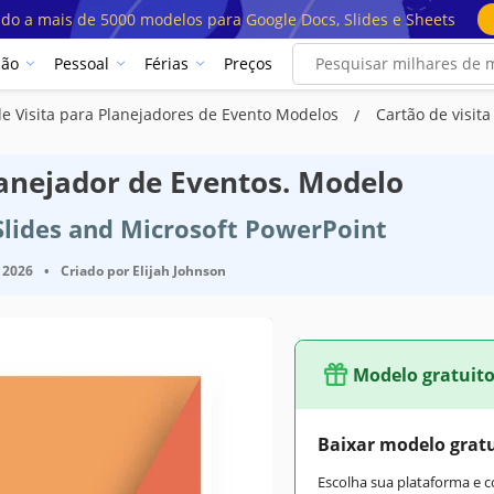
ado a mais de 5000 modelos para Google Docs, Slides e Sheets
ção
Pessoal
Férias
Preços
de Visita para Planejadores de Evento Modelos
Cartão de visit
lanejador de Eventos. Modelo
Slides and Microsoft PowerPoint
 2026
•
Criado por
Elijah Johnson
Modelo gratuit
Baixar modelo grat
Escolha sua plataforma e 