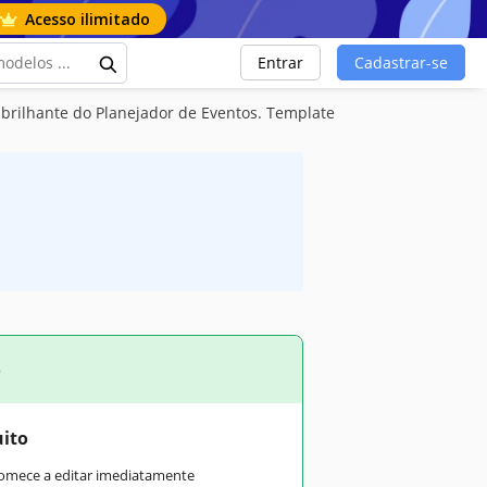
Acesso ilimitado
Entrar
Cadastrar-se
a brilhante do Planejador de Eventos. Template
o
uito
comece a editar imediatamente