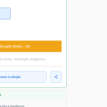
Google Slides – A5
o conta • Atribuição obrigatória
ionar à coleção
O
orido e moderno