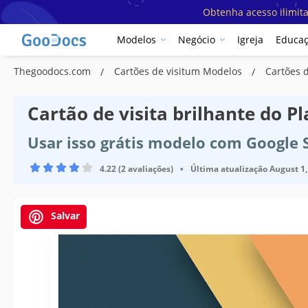
Obtenha acesso ilimit
Modelos
Negócio
Igreja
Educa
Thegoodocs.com
Cartões de visitum Modelos
Cartões 
Cartão de visita brilhante do P
Usar isso grátis modelo com Google 
4.22 (2 avaliações)
•
Última atualização
August 1,
Salvar