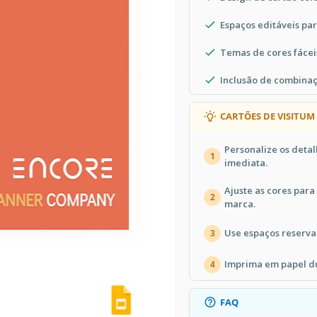
Espaços editáveis par
Temas de cores fácei
Inclusão de combinaçõ
CARTÕES DE VISITUM
Personalize os detal
1
imediata.
Ajuste as cores par
2
marca.
Use espaços reserva
3
Imprima em papel d
4
FAQ