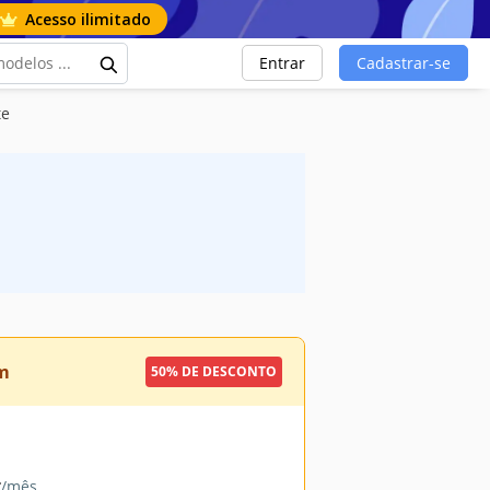
Acesso ilimitado
Entrar
Cadastrar-se
te
m
50% DE DESCONTO
9
/mês