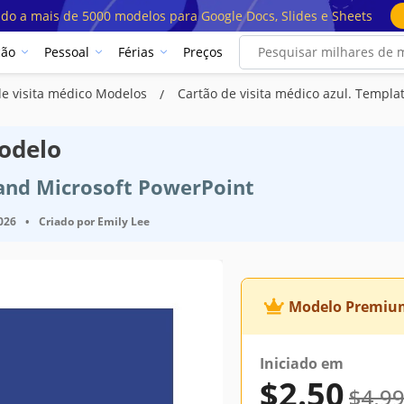
ado a mais de 5000 modelos para Google Docs, Slides e Sheets
ção
Pessoal
Férias
Preços
de visita médico Modelos
Cartão de visita médico azul. Templa
Modelo
 and Microsoft PowerPoint
2026
•
Criado por
Emily Lee
Modelo Premiu
Iniciado em
$2.50
$4.9