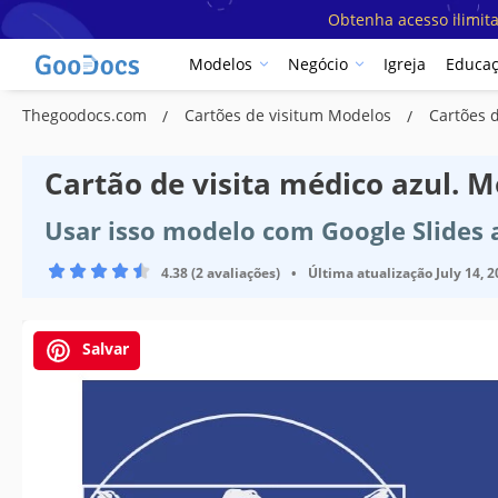
Obtenha acesso ilimit
Modelos
Negócio
Igreja
Educa
Thegoodocs.com
Cartões de visitum Modelos
Cartões 
Cartão de visita médico azul. 
Usar isso modelo com Google Slides
4.38 (2 avaliações)
•
Última atualização
July 14, 
Salvar