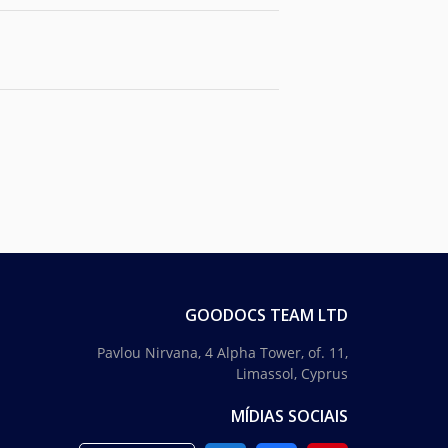
GOODOCS TEAM LTD
Pavlou Nirvana, 4 Alpha Tower, of. 11,
Limassol, Cyprus
MÍDIAS SOCIAIS