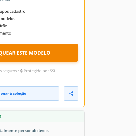
após cadastro
 modelos
ição
omento
QUEAR ESTE MODELO
seguros • 🔒 Protegido por SSL
ionar à coleção
O
talmente personalizáveis