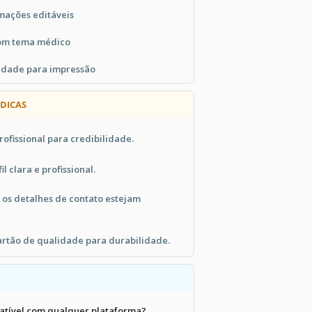
mações editáveis
com tema médico
idade para impressão
 DICAS
rofissional para credibilidade.
l clara e profissional.
 os detalhes de contato estejam
rtão de qualidade para durabilidade.
atível com qualquer plataforma?