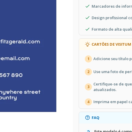
Marcadores de infor
Design profissional 
Formato de alta qual
CARTÕES DE VISITUM
Adicione seu título p
1
Use uma foto de perfi
2
Certifique-se de que
3
atualizados.
Imprima em papel ca
4
FAQ
Este modelo é comp