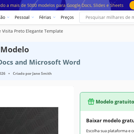
ado a mais de 5000 modelos para Google Docs, Slides e Sheets
ção
Pessoal
Férias
Preços
 Visita Preto Elegante Template
e Modelo
 Docs and Microsoft Word
2026
•
Criado por
Jane Smith
Modelo gratuit
Baixar modelo grat
Escolha sua plataforma e 