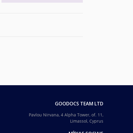
GOODOCS TEAM LTD
Pavlou Nirvana, 4 Alpha Tower, of. 11,
Limassol, Cyprus