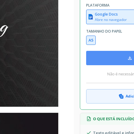
PLATAFORMA
Google Docs
Abre no navegador
TAMANHO DO PAPEL
A5
Não é necessári
Adic
O QUE ESTÁ INCLUÍD
Texto editável e inf