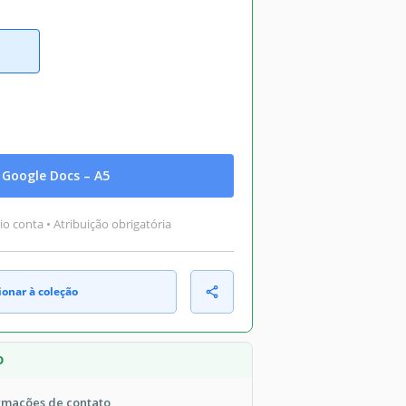
Google Docs – A5
o conta • Atribuição obrigatória
ionar à coleção
O
ormações de contato