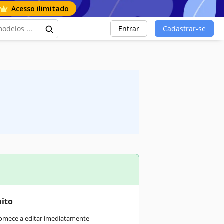
Acesso ilimitado
Entrar
Cadastrar-se
o
uito
comece a editar imediatamente