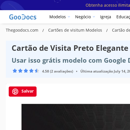
Obtenha acesso ilimit
Modelos
Negócio
Igreja
Educa
Thegoodocs.com
Cartões de visitum Modelos
Cartão de
Cartão de Visita Preto Elegant
Usar isso grátis modelo com Google
4.58 (2 avaliações)
•
Última atualização
July 14, 
Salvar