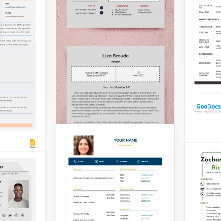
convien
 de
traditio
modèle de
ur
Google 
andidats
leurs
CV de 
Vérifie
Style G
is.
vous re
exigenc
Modèle de
Modèle de CV de
employe
tant
formula