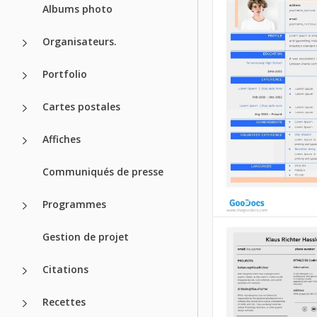
simple jaune
Albums photo
Modèle de CV
chef de projet
Organisateurs.
Découvrez notre 
CV Simple Jaune s
informatique
mesure pour les c
Portfolio
qui aiment les cou
vives.
Cartes postales
Google Docs
Google Docs
Affiches
Communiqués de presse
Programmes
Gestion de projet
CV débutant gr
Citations
Découvrez notre 
Recettes
CV Gris pour Débu