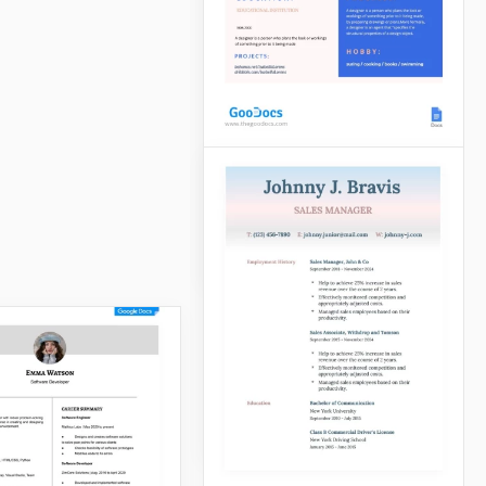
Modèle de CV en
banque
d'investissement
CV Illustrator simple
Google Docs
Une chose importante pour
un illustrateur est de savoir
se représenter lui-même.
Ici, vous pouvez voir un joli
modèle de CV avec un beau
design bleu.
Google Docs