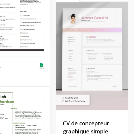
t à toute profession
nnelle et créative.
Docs
style gris
z ce Modèle de CV
ris pour prouver que
spectez les
es de tout
CV de concepteur
ur potentiel ! Ce
graphique simple
ire convient aux