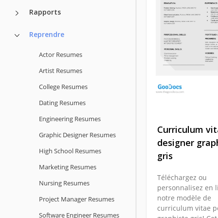
dans Google Slides
Rapports
jeunes demandeu
d'emploi!
Reprendre
Google Docs
Actor Resumes
Artist Resumes
College Resumes
Dating Resumes
Engineering Resumes
Curriculum vi
Graphic Designer Resumes
designer grap
High School Resumes
gris
Marketing Resumes
Téléchargez ou
Nursing Resumes
personnalisez en l
notre modèle de
Project Manager Resumes
curriculum vitae 
Software Engineer Resumes