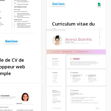
Curriculum vitae du
directeur des ventes
Notre modèle de CV de
responsable des ventes est
spécialement conçu pour
attirer l'attention des RH
e de CV de
sur votre parcours
oppeur web
professionnel et votre
formation.
simple
Google Docs
porte que vous
un développeur de
ls, un constructeur
écanicien. Notre
 simple de CV pour
ppeur Web gris