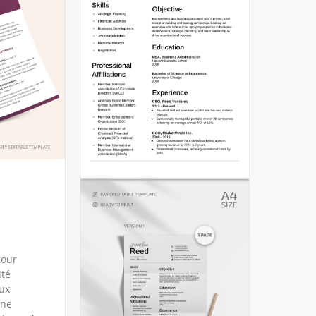
pour
ité
aux
une