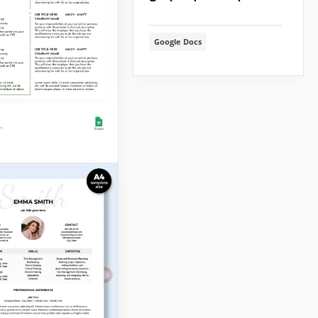
eurs de tous les
s.
Google Docs
Docs
ométrique
e
modèle de CV
ique simple est un
 de la façon dont
didats devraient se
er!