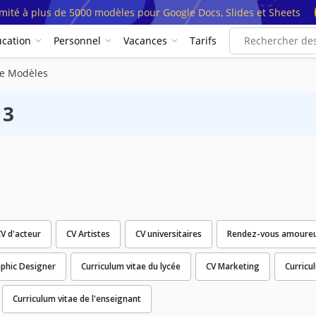
imité à plus de 5000 modèles pour Google Docs, Slides et Sheets
cation
Personnel
Vacances
Tarifs
e Modèles
 3
V d'acteur
CV Artistes
CV universitaires
Rendez-vous amoure
aphic Designer
Curriculum vitae du lycée
CV Marketing
Curricu
Curriculum vitae de l'enseignant