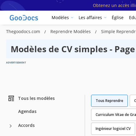
Obtenez un accès ill
Modèles
Les affaires
Église
Edu
Thegoodocs.com
Reprendre Modèles
Simple Reprendr
Modèles de CV simples - Page
ADVERTISEMENT
Tous les modèles
Tous Reprendre
C
Agendas
Curriculum Vitae de Gr
Accords
Ingénieur logiciel CV