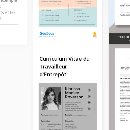
t exemple
Google 
s
s et les
!
Curriculum Vitae du
Travailleur
d'Entrepôt
Êtes-vous à la recherche
d'un modèle de CV
adaptable conçu pour les
travailleurs d'entrepôt? Ne
cherchez pas plus loin que
notre modèle de CV de
base pour travailleur
d'entrepôt.