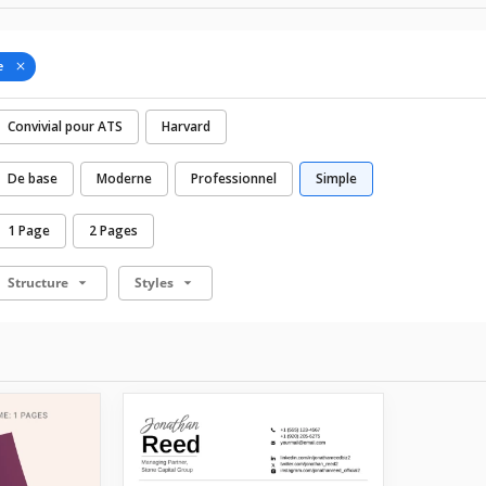
e
Convivial pour ATS
Harvard
De base
Moderne
Professionnel
Simple
1 Page
2 Pages
Structure
Styles