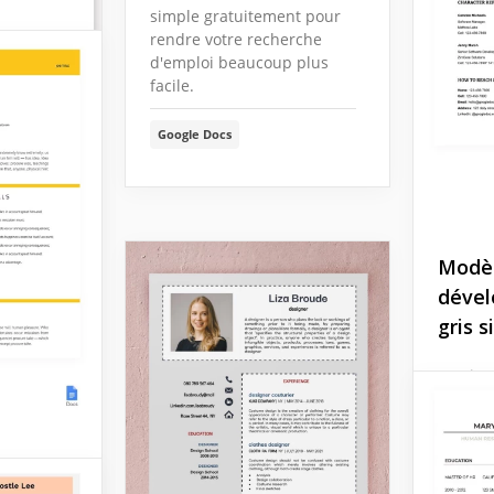
simple gratuitement pour
rendre votre recherche
d'emploi beaucoup plus
facile.
Google Docs
Modèl
dével
gris 
Peu im
soyez 
logicie
ou un m
modèle
tae
dévelo