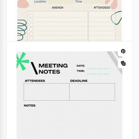
une belle note de réunion que tout le monde peut
utiliser gratuitement.
Google Sheets
Note de réunion basique
Notre modèle de note de réunion de base gratuit
vous aidera à garder un œil sur chaque détail
important lors de vos rencontres avec des clients ou
des employés.
Google Docs