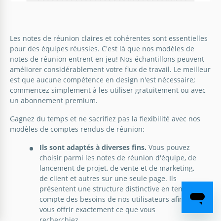
Les notes de réunion claires et cohérentes sont essentielles
pour des équipes réussies. C'est là que nos modèles de
Notes de réunion beige
notes de réunion entrent en jeu! Nos échantillons peuvent
améliorer considérablement votre flux de travail. Le meilleur
est que aucune compétence en design n'est nécessaire;
commencez simplement à les utiliser gratuitement ou avec
Google Docs
un abonnement premium.
Gagnez du temps et ne sacrifiez pas la flexibilité avec nos
modèles de comptes rendus de réunion:
Ils sont adaptés à diverses fins.
Vous pouvez
choisir parmi les notes de réunion d'équipe, de
lancement de projet, de vente et de marketing,
Note de réunion simple et grise
de client et autres sur une seule page. Ils
présentent une structure distinctive en tenant
Le Simple Gray Meeting Note propre et minimaliste
compte des besoins de nos utilisateurs afin de
offre un environnement sans distraction pour
vous offrir exactement ce que vous
prendre des notes et enregistrer les tâches à
recherchiez.