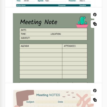
Notes de réunion avec contraste violet
Avez-vous besoin de notifier de manière urgente
tous les étudiants au sujet des prochains examens,
des vacances ou d'autres nouvelles ?
Google Docs
Note de réunion verte et rose
Nous aimons vraiment cette combinaison de rose et
de vert. Cette fois-ci, nous l'avons utilisée pour créer