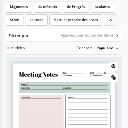
Mignonnes
du médecin
de Progrès
scolaires
SOAP
de cours
Merci de prendre des notes
Filtrer par
Appuyez pour ajouter des filtres
31 Modèles
Trier par:
Populaire