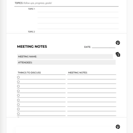
Le modèle de note de réunion d'entreprise a de
nombreux avantages. Il est multitâche, polyvalent et
minimaliste. L'utiliser est un jeu d'enfant. Pourquoi
est-ce votre parfait match?
Google Docs
Note de réunion
Rendez vos réunions plus organisées et structurées
avec ce modèle gratuit de notes de réunion dans
Google Sheets et Excel.
Google Sheets