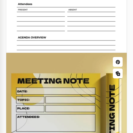
Modèle de notes de réunion client
Modèle de compte rendu de réunion de
base
Google Docs
Google Docs
Modèle de notes de réunion imprimable
et modifiable
N'hésitez pas à utiliser notre modèle de notes de
réunion imprimable et modifiable pour garder vos
récapitulatifs en sécurité et formels.