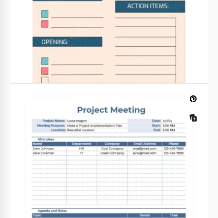
prendre des notes - notre modèle de notes de
réunion!
Modèle de procès-verbal de réunion
Google Docs
formelle
Modèle de notes de réunion client
Google Docs
Google Docs
Ordre du jour élégant
Travaillez-vous avec des clients et avez-vous besoin
de surveiller constamment le calendrier des
réunions ? Nous sommes heureux de vous aider à
créer un programme pratique et attrayant !
Google Docs