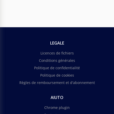
Beau portfolio de l'enseignant
LEGALE
Mettez en valeur votre expertise pédagogique et
Licences de fichiers
votre passion avec notre modèle de magnifique
portfolio enseignant.
Conditions générales
Politique de confidentialité
Google Slides
Politique de cookies
Règles de remboursement et d'abonnement
AIUTO
Chrome plugin