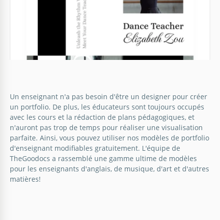
notre modèle de portfolio pour enseignant en UI/UX.
Google Slides
Un enseignant n'a pas besoin d'être un designer pour créer
un portfolio. De plus, les éducateurs sont toujours occupés
Portfolio de l'enseignant
avec les cours et la rédaction de plans pédagogiques, et
n'auront pas trop de temps pour réaliser une visualisation
Notre modèle de Portfolio d'Enseignant est adapté à
parfaite. Ainsi, vous pouvez utiliser nos modèles de portfolio
Portefeuille d'enseignant écologique
tous les enseignants à la recherche d'un nouvel
d'enseignant modifiables gratuitement. L'équipe de
emploi.
TheGoodocs a rassemblé une gamme ultime de modèles
Voulez-vous que plus d'étudiants assistent à vos
pour les enseignants d'anglais, de musique, d'art et d'autres
cours ? Publiez votre portfolio sur l'un des sites de
Google Docs
matières!
travail indépendant !
Google Slides