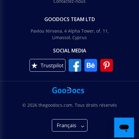
Contactez-nous
GOODOCS TEAM LTD
Pavlou Nirvana, 4 Alpha Tower, of. 11,
Limassol, Cyprus
SOCIAL MEDIA
Trustpilot
Portfolio d'enseignant Violet
Portefeuille d'enseignant violet.
Portfolio de professeur moderne et
élégant.
Google Slides
© 2026 thegoodocs.com. Tous droits réservés
Démarquez-vous de la foule avec notre modèle de
portfolio d'enseignant moderne et élégant.
Français
Google Slides