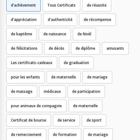
d'achèvement
Tous Certificats
de réussite
d'appréciation
d'authenticité
de récompense
de baptême
de naissance
de Noël
de félicitations
de décès
de diplôme
amusants
Les certificats-cadeaux
de graduation
pour les enfants
de maternelle
de mariage
de massage
médicaux
de participation
pour animaux de compagnie
de maternelle
Certificat de bourse
de service
de sport
de remerciement
de formation
de mariage