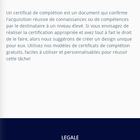
Le certificat n'est pas simplement un bout de
Un certificat de complétion est un document qui confirme
papier. C'est quelque chose de très spécial et
l'acquisition réussie de connaissances ou de compétences
précieux pour la personne qui le reçoit.
par le destinataire à un niveau élevé. Si vous envisagez de
réaliser la certification appropriée et avez tout à fait le droit
Google Docs
de le faire, alors nous suggérons de créer un design unique
Classic Certificate of Completion
pour eux. Utilisez nos modèles de certificats de complétion
gratuits, faciles à utiliser et personnalisables pour réussir
The Classic Certificate of Completion template
cette tâche!
exudes a timeless and dignified design.
Google Slides
LEGALE