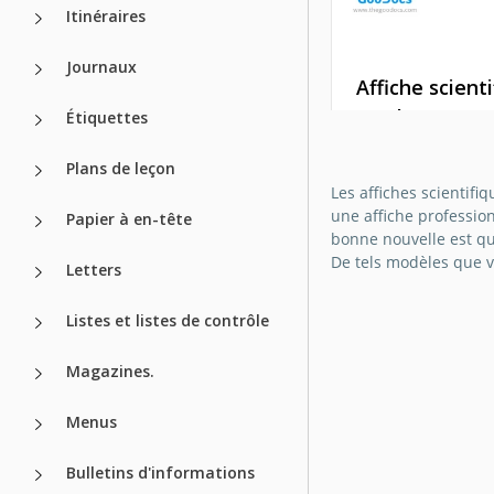
Itinéraires
Journaux
Affiche scient
sombre
Étiquettes
Ce modèle de post
Plans de leçon
scientifique est a
Les affiches scientif
pour la conceptio
une affiche profession
Papier à en-tête
votre maison ou v
bonne nouvelle est qu
bureau. Vous pou
De tels modèles que v
Letters
utiliser la mise en
gratuitement !
Listes et listes de contrôle
Google Docs
Magazines.
Menus
Bulletins d'informations