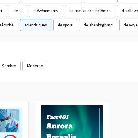
rt
de DJ
d'événements
de remise des diplômes
d'Hallow
sécurité
scientifiques
de sport
de Thanksgiving
de voya
Sombre
Moderne