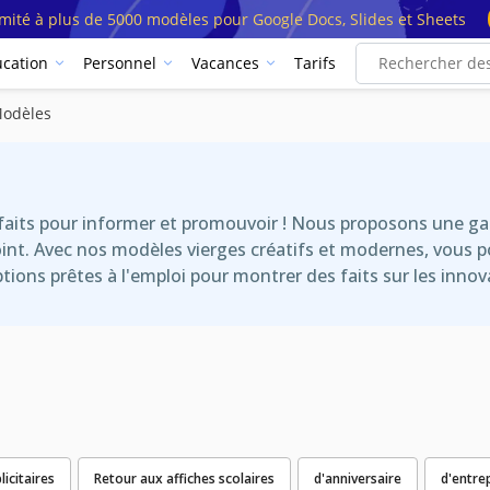
imité à plus de 5000 modèles pour Google Docs, Slides et Sheets
cation
Personnel
Vacances
Tarifs
Modèles
arfaits pour informer et promouvoir ! Nous proposons une g
t. Avec nos modèles vierges créatifs et modernes, vous pou
ons prêtes à l'emploi pour montrer des faits sur les innovati
licitaires
Retour aux affiches scolaires
d'anniversaire
d'entre