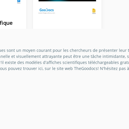
ifique
Poster moderne de
la science
er
dapté
iques sont un moyen courant pour les chercheurs de présenter leur 
n dans
nelle et visuellement attrayante peut être une tâche intimidante, 
Google Slides
otre
'il existe des modèles d'affiches scientifiques téléchargeables gr
vez
ous pouvez trouver ici, sur le site web TheGoodocs! N'hésitez pas 
 page