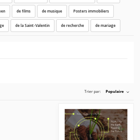
een
de films
de musique
Posters immobiliers
ge
de la Saint-Valentin
de recherche
de mariage
Trier par:
Populaire