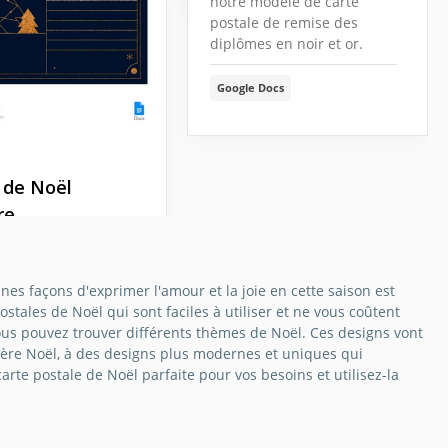
notre modèle de carte
postale de remise des
diplômes en noir et or.
Google Docs
 de Noël
re
légante carte de
ombre capture
nes façons d'exprimer l'amour et la joie en cette saison est
 des festivités de
tales de Noël qui sont faciles à utiliser et ne vous coûtent
'une manière
vous pouvez trouver différents thèmes de Noël. Ces designs vont
iquée et
e Père Noël, à des designs plus modernes et uniques qui
euse.
arte postale de Noël parfaite pour vos besoins et utilisez-la
Docs