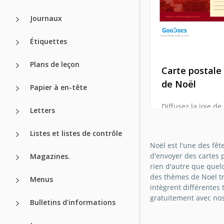
Journaux
Étiquettes
Plans de leçon
Carte postale
de Noël
Papier à en-tête
Diffusez la joie de
Letters
avec notre modèle
postale Rouge de N
Listes et listes de contrôle
Envoyez des vœux
Noël est l'une des fêt
chaleureux avec st
d'envoyer des cartes p
Magazines.
à ce design festif e
rien d'autre que quel
accrocheur.
des thèmes de Noël tra
Menus
intègrent différentes 
Google Slides
gratuitement avec nos
Bulletins d'informations