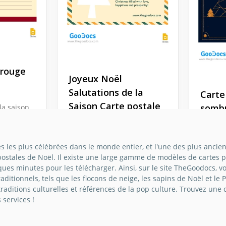
 rouge
Joyeux Noël
Salutations de la
Carte
Saison Carte postale
somb
 la saison
 de carte
Répandez la joie des fêtes
oël !
Cette é
avec notre modèle de carte
Noël s
es les plus célébrées dans le monde entier, et l'une des plus ancien
de vœux Joyeux Noël. Ce
yle grâce
l'esprit
ostales de Noël. Il existe une large gamme de modèles de cartes pos
design enchanteur capture
t
Noël d
ques minutes pour les télécharger. Ainsi, sur le site TheGoodocs, 
l'essence de la saison
sophist
ditionnels, tels que les flocons de neige, les sapins de Noël et l
festive, avec ses couleurs
mystéri
traditions culturelles et références de la pop culture. Trouvez une c
vives et son message
 services !
réconfortant.
Google 
Google Slides