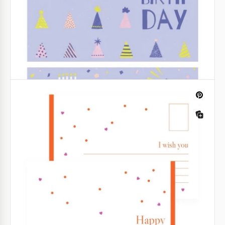
Voulez-vous souhaiter un joyeux anniversaire à un
être cher et choisir une carte postale exclusive à
cette fin ?
Google Slides
Carte postale festive d'anniversaire
Félicitez votre être cher de manière inhabituelle en
utilisant notre modèle de carte de vœux
d'anniversaire festif gratuit.
Google Slides