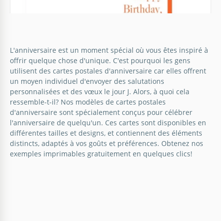
Carte d'anniversaire.
L'anniversaire est un moment spécial où vous êtes inspiré à
Avez-vous besoin de souhaiter de manière créative
offrir quelque chose d'unique. C'est pourquoi les gens
un joyeux anniversaire à un être cher ? Ensuite,
utilisent des cartes postales d'anniversaire car elles offrent
nous vous suggérons d'utiliser le modèle de carte
un moyen individuel d'envoyer des salutations
d'anniversaire unique BDay de TheGoodocs.
personnalisées et des vœux le jour J. Alors, à quoi cela
ressemble-t-il? Nos modèles de cartes postales
Google Slides
d'anniversaire sont spécialement conçus pour célébrer
Carte d'anniversaire lumineuse
l'anniversaire de quelqu'un. Ces cartes sont disponibles en
différentes tailles et designs, et contiennent des éléments
Avez-vous besoin d'une carte d'anniversaire
distincts, adaptés à vos goûts et préférences. Obtenez nos
authentique pour un être cher ? Utilisez alors notre
exemples imprimables gratuitement en quelques clics!
modèle gratuit de carte postale joyeux anniversaire
qui égayera votre journée.
Google Slides