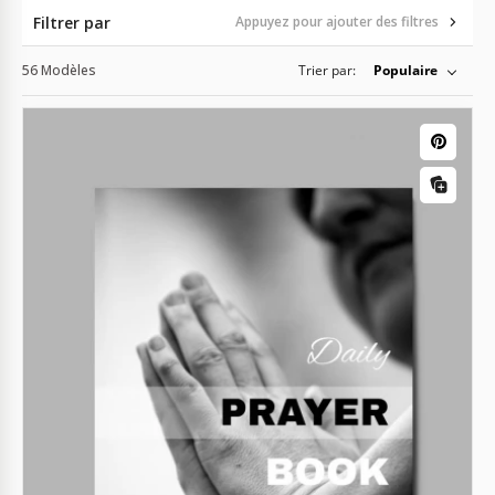
Filtrer par
Appuyez pour ajouter des filtres
56 Modèles
Trier par:
Populaire