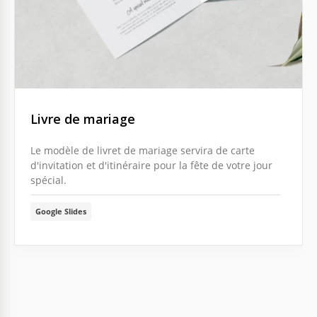
Livre de mariage
Le modèle de livret de mariage servira de carte
d'invitation et d'itinéraire pour la fête de votre jour
spécial.
Google Slides