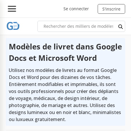
Se connecter
S'inscrire
Modèles de livret dans Google
Docs et Microsoft Word
Utilisez nos modèles de livrets au format Google
Docs et Word pour des dizaines de vos tâches.
Entièrement modifiables et imprimables, ils sont
vos outils professionnels pour créer des dépliants
de voyage, médicaux, de design intérieur, de
photographie, de mariage et autres. Utilisez des
designs lumineux ou en noir et blanc, minimalistes
ou luxueux gratuitement.