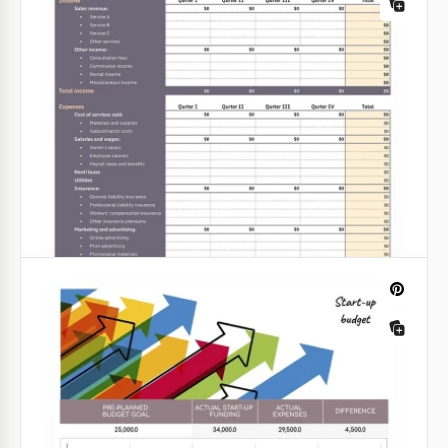
Budget annuel de marketing avec
graphiques
Utilisez notre budget marketing annuel avec des
graphiques gratuitement et comptez l'argent
facilement.
Création de budget pour les petites
Google Sheets
entreprises.