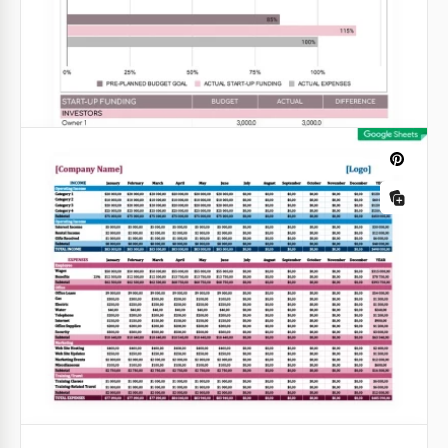
De combien d'argent avez-vous besoin pour ouvrir
et gérer avec succès une petite entreprise? Nous
vous suggérons de faire tous les calculs sur notre
modèle parfaitement conçu.
Google Sheets
Entreprise de services Budget
d'entreprise
Diriger une entreprise de services nécessite le
mélange parfait de stratégie et de prévoyance, tout
comme la réalisation d'un chef-d'œuvre détaillé.
Google Sheets