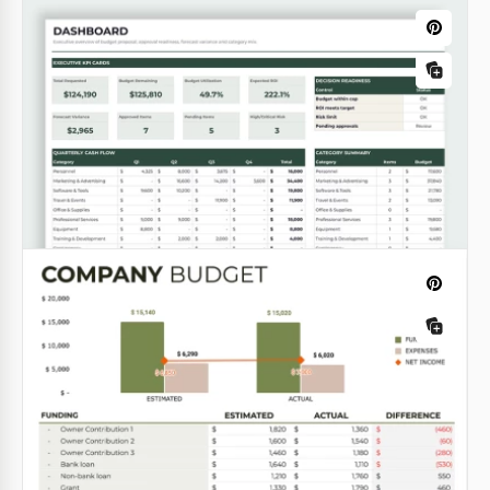
Budget simple pour petite entreprise
Budget marketing annuel
Google Sheets
Vous souhaitez augmenter la notoriété de la marque
de votre entreprise l'année prochaine? Vous
recherchez des stratégies de génération de leads?
Google Sheets