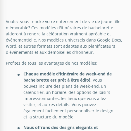
Vous pouvez utiliser notre modèle d'itinéraire de
bachelorette numériquement dans Google Docs et
Voulez-vous rendre votre enterrement de vie de jeune fille
Modèle modifiable d'itinéraire de
Word ou le personnaliser pour l'impression.
mémorable? Ces modèles d'itinéraires de bachelorette
mariage et de bachelorette
aideront à rendre la célébration vraiment agréable et
Google Docs
événementielle. Nos modèles universels dans Google Docs,
Modèle d'itinéraire pour enterrement
Word, et autres formats sont adaptés aux planificateurs
de vie de garçon
Google Docs
d'événements et aux demoiselles d'honneur.
Profitez de tous les avantages de nos modèles:
Google Docs
Chaque modèle d'itinéraire de week-end de
bachelorette est prêt à être édité.
Vous
pouvez inclure des plans de week-end, un
Enterrement de vie de jeune fille
calendrier, un horaire, des options de loisirs
impressionnantes, les lieux que vous allez
Programme
visiter, et autres détails. Vous pouvez
également facilement personnaliser le design
Planifiez le meilleur moment avec vos amis en
et la structure du modèle.
utilisant ce modèle d'itinéraire de fête de
bachelorette !
Nous offrons des designs élégants et