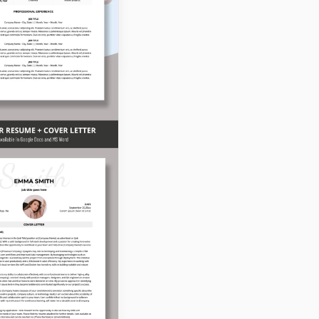
ero presentarsi!
Docs