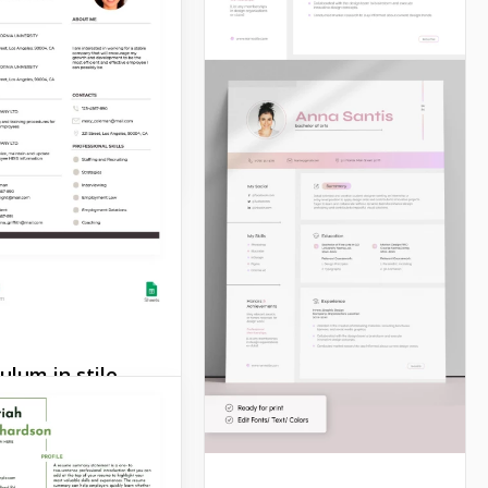
ulum web Simple
eb Developer è
a qualsiasi
ione tradizionale e
.
Docs
ulum in stile
la questo Modello di
lum in Stile Grigio