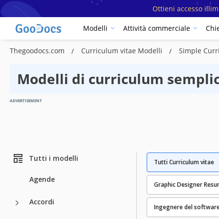
Ottieni accesso illi
Modelli
Attività commerciale
Chi
Thegoodocs.com
Curriculum vitae Modelli
Simple Curr
Modelli di curriculum semplic
ADVERTISEMENT
Tutti i modelli
Tutti Curriculum vitae
Agende
Graphic Designer Res
Accordi
Ingegnere del softwar