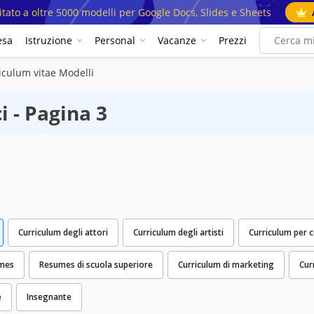
mitato a oltre 5000 modelli per Google Docs, Slides e Sheets
esa
Istruzione
Personal
Vacanze
Prezzi
iculum vitae Modelli
i - Pagina 3
Curriculum degli attori
Curriculum degli artisti
Curriculum per 
umes
Resumes di scuola superiore
Curriculum di marketing
Cur
e
Insegnante