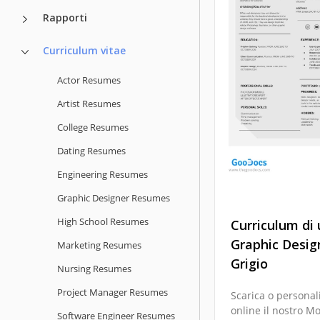
di Curriculum per
Rapporti
Principianti Grigio
Google Slides per 
Curriculum vitae
cerca di lavoro!
Actor Resumes
Google Docs
Artist Resumes
College Resumes
Dating Resumes
Engineering Resumes
Graphic Designer Resumes
High School Resumes
Curriculum di
Graphic Desig
Marketing Resumes
Grigio
Nursing Resumes
Project Manager Resumes
Scarica o personal
online il nostro Mo
Software Engineer Resumes