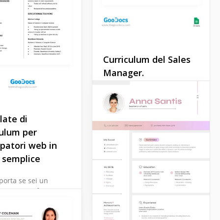
Curriculum del Sales
Manager.
Il nostro modello di
curriculum per Sales
Manager è appositamente
ate di
creato per focalizzare
culum per
l'attenzione del personale
ppatori web in
delle risorse umane sulla
tua storia lavorativa e sulla
o semplice
tua formazione.
orta se sei un
Google Docs
mmatore software,
tore o meccanico. Il
modello di