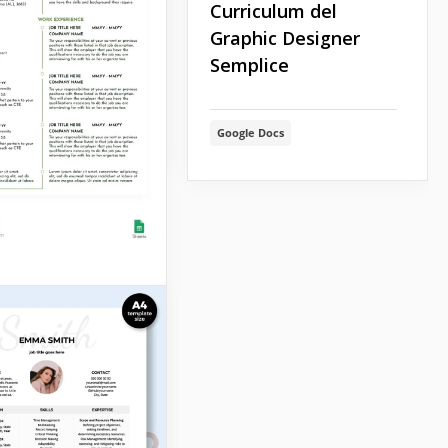
Curriculum del
ostrare di essere in
n i requisiti di
Graphic Designer
si potenziale datore
Semplice
o!
Docs
Google Docs
ice Curriculum
etrico
ro modello di
lum geometrico
e è un esempio di
candidati