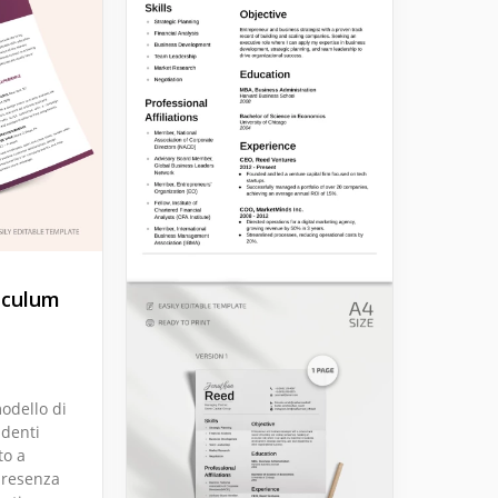
iculum
odello di
udenti
to a
presenza