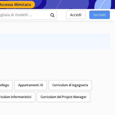
Accesso illimitato
Accedi
Iscriviti
college
Appuntamenti /it
Curriculum di ingegneria
riculum infermieristici
Curriculum del Project Manager