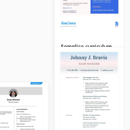
Modello di
curriculum per
Investment Banking
Semplice curriculum
di Illustrator
Google Docs
Un'importante cosa per un
illustratore è saper
rappresentarsi. Qui puoi
vedere un bel modello di
CV con un bellissimo
design blu.
Google Docs