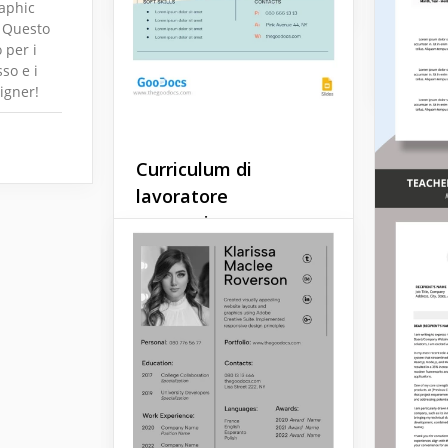
aphic
dovrebb
! Questo
 per i
Google 
sso e i
igner!
Curriculum di
lavoratore
magazzino
Sei alla ricerca di un
modello di curriculum
adattabile progettato per i
lavoratori magazzino? Non
cercare oltre il nostro
modello di Curriculum Base
per Lavoratori Magazzino.
Google Docs