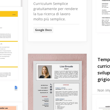
Curriculum Semplice
gratuitamente per rendere
la tua ricerca di lavoro
molto più semplice.
Google Docs
Templ
curri
svilu
grigi
Non imp
progra
costrut
nostro 
iculum