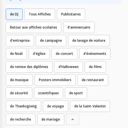
de DJ
Tous Affiches
Publicitaires
Retour aux affiches scolaires
d'anniversaire
d'entreprise
de campagne
de lavage de voiture
de Noël
d'église
de concert
d'événements
de remise des diplômes
d'Halloween
de films
de musique
Posters immobiliers
de restaurant
de sécurité
scientifiques
de sport
de Thanksgiving
de voyage
de la Saint-Valentin
de recherche
de mariage