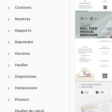
Citations
Recettes
Brochure
d'assurance s
Rapports
exemple
Reprendre
Horaires
Google Slides
Feuilles
Diapositives
Déclarations
Pisteurs
Brochure du C
Feuilles de calcul