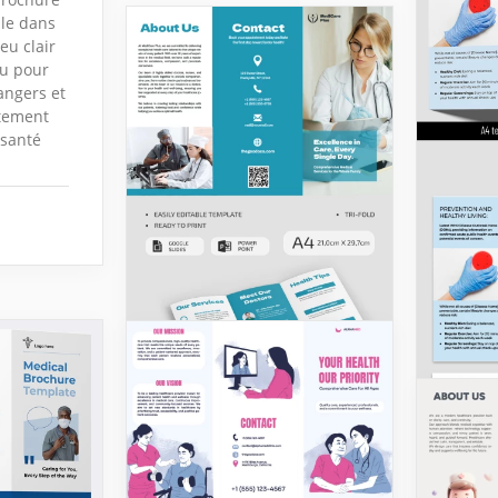
ale dans
eu clair
çu pour
angers et
itement
 santé