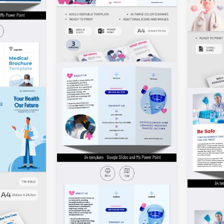
Broch
malad
Une bro
maladie
papier 
informa
C'est q
peut sa
Google 
Brochure des
services de santé