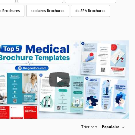
s Brochures
scolaires Brochures
de SPA Brochures
Play: Keynote (Google I/O '18)
Trier par:
Populaire