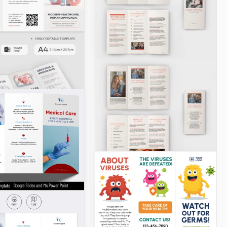
Google Slides
ure sur les
ies
chure sur les
s n'est pas juste un
avec des
tions importantes.
uelque chose qui
uver des vies.
Docs