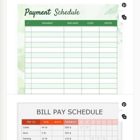
Programme de remboursement des
dettes pour jusqu'à 10 prêts
Si vous souhaitez suivre vos dettes et toujours
rembourser votre argent à temps, notre modèle de
calendrier vous sera utile.
Google Sheets
Plan de paiement classique
Oubliez-vous constamment les abonnements
mensuels et les factures d'utilité? Il est temps de
créer un calendrier de paiement pratique pour tout
le mois à l'avance.