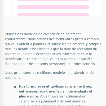
Calendrier de paiement simple
Oubliez-vous constamment de payer des factures
importantes ? Essayez d'organiser ce processus en
Utilisez nos modèles de calendrier de paiement
utilisant notre modèle de calendrier de paiements
gratuitement! Nous offrons des formulaires prêts à l'emploi
simples.
qui vous aident à planifier et suivre les paiements, y compris
tous les détails essentiels tels que la date de réception du
Google Slides
paiement, la date d'échéance et les informations sur le
bénéficiaire. Sur cette page, vous trouverez une variété
d'options pour des besoins personnels et professionnels.
Nous proposons les meilleurs modèles de calendrier de
paiement:
Programme de paiements à dégradé
Nos formulaires et tableurs conviennent aux
rose
entreprises, aux travailleurs indépendants et
plus encore.
Vous trouverez facilement un
Tirez parti de l'élégance du modèle de calendrier
calendrier de paiement mensuel universel,
des paiements de dégradé rose pour apporter de