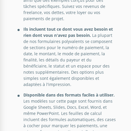
ainsi que des exemples conçus pour des
l'organisation et du raffinement à votre gestion
tâches spécifiques. Suivez vos revenus de
financière.
freelance, vos dettes, votre loyer ou vos
paiements de projet.
Google Slides
Ils incluent tout ce dont vous avez besoin et
rien dont vous n'avez pas besoin.
La plupart
de nos formulaires polyvalents se composent
de sections pour le numéro de paiement, la
date, le montant, le mode de paiement, la
finalité, les détails du payeur et du
bénéficiaire, le statut et un espace pour des
notes supplémentaires. Des options plus
simples sont également disponibles et
adaptées à l'impression.
Disponible dans des formats faciles à utiliser.
Les modèles sur cette page sont fournis dans
Google Sheets, Slides, Docs, Excel, Word, et
même PowerPoint. Les feuilles de calcul
incluent des formules automatiques, des cases
à cocher pour marquer les paiements, une