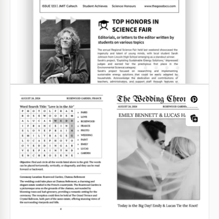
Modèle de vieux journal vierge
Modèle de journal de mariage éditable
pour les invitations et les souvenirs
Google Docs
Google Docs
Article de journal classique
Êtes-vous à la recherche d'un design élégant et
raffiné pour votre journal? Découvrez notre modèle
d'article de journal classique gratuit comprenant
huit pages modifiables et imprimables.
Google Docs