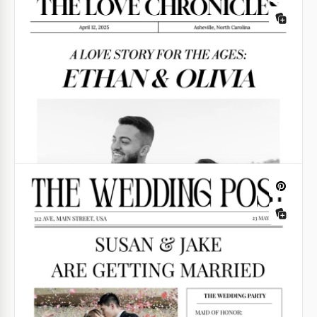
de plaisanterie.
Google Docs
Journal d'anniversaire modifiable
Google Docs
Vieux journal
Immergez-vous et vos lecteurs dans le charme
d'autrefois avec notre modèle de vieux journal. Le