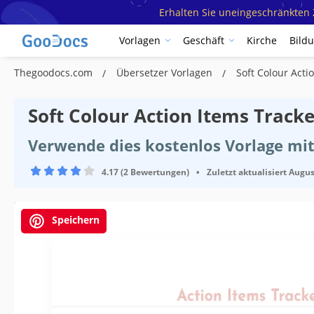
Erhalten Sie uneingeschränkten Z
Vorlagen
Geschäft
Kirche
Bild
Thegoodocs.com
Übersetzer Vorlagen
Soft Colour Acti
Soft Colour Action Items Track
Verwende dies kostenlos Vorlage mit
4.17 (2 Bewertungen)
•
Zuletzt aktualisiert
Augus
Speichern