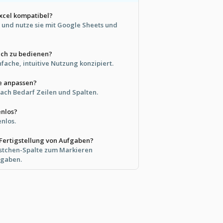
Excel kompatibel?
r und nutze sie mit Google Sheets und
fach zu bedienen?
einfache, intuitive Nutzung konzipiert.
e anpassen?
nach Bedarf Zeilen und Spalten.
enlos?
enlos.
 Fertigstellung von Aufgaben?
ästchen-Spalte zum Markieren
fgaben.