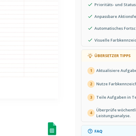
Prioritäts- und Statu
Anpassbare Aktionsf
Automatisches Fortsc
Visuelle Farbkennzei
ÜBERSETZER TIPPS
Aktualisiere Aufgab
1
Nutze Farbkennzeichn
2
Teile Aufgaben in T
3
Überprüfe wöchentli
4
Leistungsanalyse.
FAQ