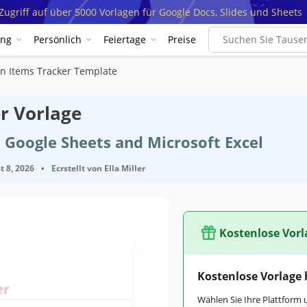
ugriff auf über 5000 Vorlagen für Google Docs, Slides und Sheets
ung
Persönlich
Feiertage
Preise
on Items Tracker Template
er Vorlage
 Google Sheets and Microsoft Excel
t 8, 2026
•
Ecrstellt von
Ella Miller
Kostenlose Vorl
Kostenlose Vorlage
Wählen Sie Ihre Plattform 