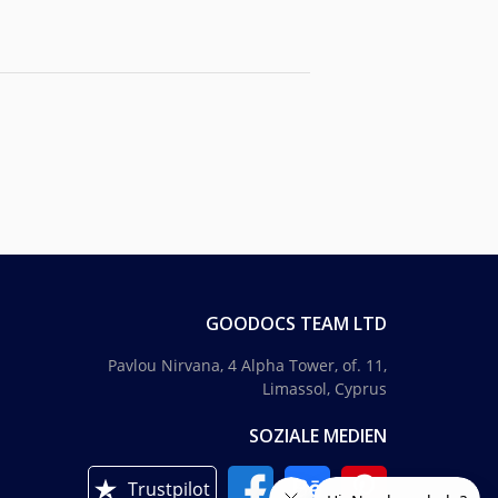
GOODOCS TEAM LTD
Pavlou Nirvana, 4 Alpha Tower, of. 11,
Limassol, Cyprus
SOZIALE MEDIEN
Trustpilot