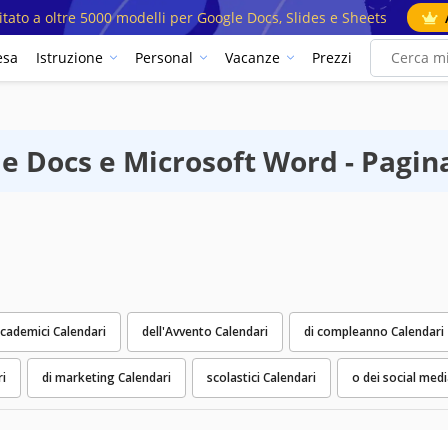
mitato a oltre 5000 modelli per Google Docs, Slides e Sheets
esa
Istruzione
Personal
Vacanze
Prezzi
le Docs e Microsoft Word - Pagin
cademici Calendari
dell'Avvento Calendari
di compleanno Calendari
ri
di marketing Calendari
scolastici Calendari
o dei social medi