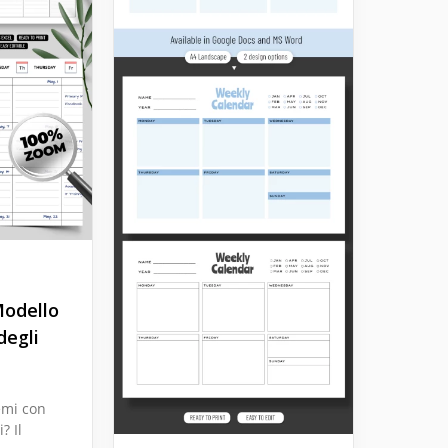
Modello
degli
emi con
? Il