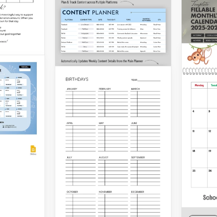
llo di