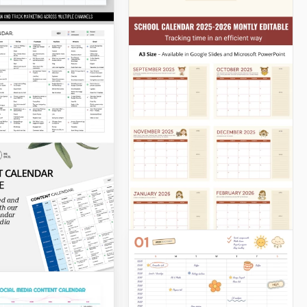
dario di
nt Marketing
il nostro Modello di
rio di Content
ng! Gestisci i tuoi
ti su qualsiasi