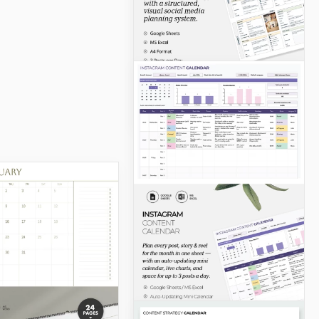
calendario delle
paghe quindicinale
2026
Google Sheets
Modello di
calendario dei
contenuti dei social
media