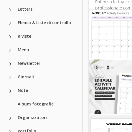
calendario per
Potenzia la tua cre
professionale con 
raccolta fondi
Letters
modello di Calenda
Formazione!
Elenco & Liste di controllo
Google Docs
Google Slides
Riviste
Menu
Newsletter
Giornali
Note
Album fotografici
Organizzatori
Portfolio