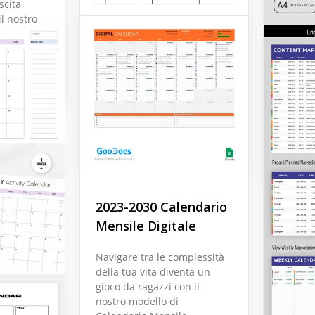
 la
scita
il nostro
rio di
Calendario di
Calen
marketing dei
compi
contenuti strutturati
2026
Google Sheets
Google 
2023-2030 Calendario
Mensile Digitale
Template Calendario
Annuale Stampabile
Navigare tra le complessità
per Compleanni
della tua vita diventa un
gioco da ragazzi con il
nostro modello di