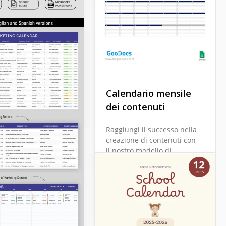
dario mensile
Modello di
labile 2025-
calendario della
strategia dei
Calendario mensile
contenuti per
Docs
dei contenuti
blogger e marketer
Raggiungi il successo nella
creazione di contenuti con
Google Sheets
il nostro modello di
Calendario Mensile dei
Contenuti.
Google Sheets