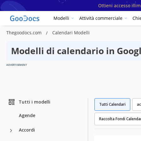
Ottieni accesso illi
Modelli
Attività commerciale
Chi
Thegoodocs.com
Calendari Modelli
Modelli di calendario in Goog
ADVERTISEMENT
Tutti i modelli
Tutti Calendari
ac
Agende
Raccolta Fondi Calenda
Accordi