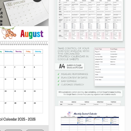
Google Sheets
Modello di
calendario dei
contenuti di
Instagram
Google Sheets