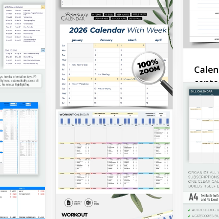
Calendario di Formazione
in Google Sheets oppure
Model
scaricarlo in Excel!
calen
Google Sheets
accad
2027
Calen
conte
Google 
2030
Il nost
calenda
Calendario 2024-2028
lilla ch
con numeri di
modo pe
pubblic
settimana
contenu
Scopri il nostro Modello di
Google 
Calendario Con Numeri di
Settimana 2024-2028.
lastico