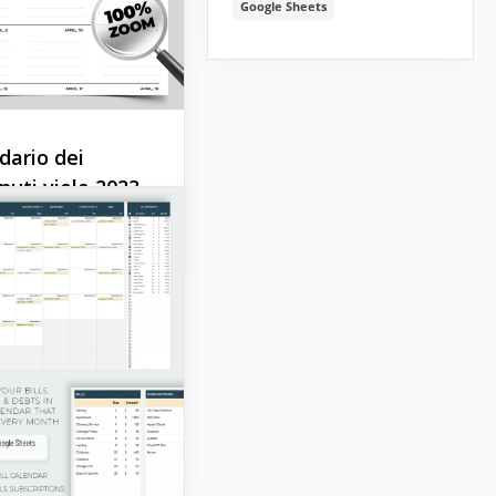
Google Sheets
lo di
dario
emico 2026-
dario dei
nuti viola 2023-
Docs
ro modello di
rio dei contenuti in
iaro è un ottimo
r pianificare la
azione dei tuoi
ti.
Sheets