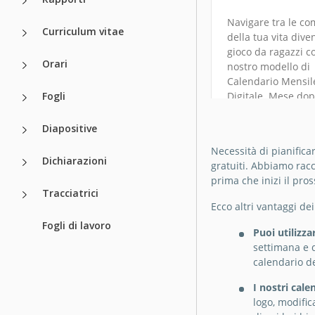
Navigare tra le co
Curriculum vitae
della tua vita dive
gioco da ragazzi co
Calendario de
Orari
nostro modello di
budget mensi
Calendario Mensil
Fogli
Digitale. Mese do
2023-2030
si svela sul tuo s
Professionale
con chiarezza e sti
Diapositive
Ottieni questo mod
Necessità di pianifica
Google Sheets
Dichiarazioni
calendario mensil
gratuiti. Abbiamo racc
gratuito!
prima che inizi il pro
Tracciatrici
Ecco altri vantaggi de
Google Sheets
Fogli di lavoro
Puoi utilizza
settimana e d
calendario de
I nostri cal
logo, modifi