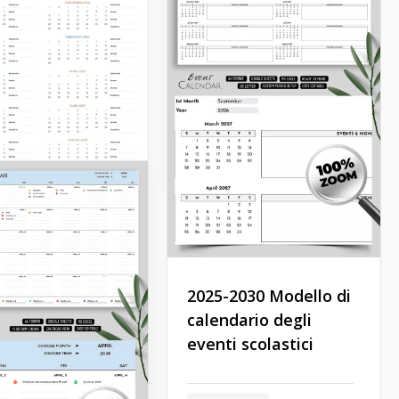
Il nostro semplice e pronto
all'uso Modello di
Calendario Marketing è uno
strumento indispensabile
per qualsiasi
professionista.
Google Sheets
2025-2030 Modello di
calendario degli
eventi scolastici