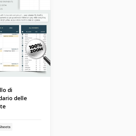
lo di
dario delle
tte
Sheets