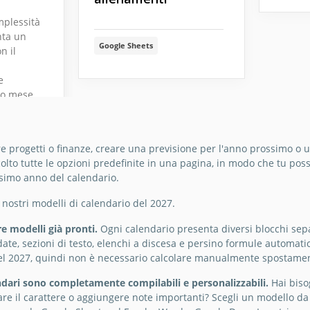
mplessità
nta un
Google Sheets
n il
l
le
e
po mese,
chermo
le.
ello di
re progetti o finanze, creare una previsione per l'anno prossimo o u
e
olto tutte le opzioni predefinite in una pagina, in modo che tu po
ssimo anno del calendario.
i nostri modelli di calendario del 2027.
re modelli già pronti.
Ogni calendario presenta diversi blocchi separ
ate, sezioni di testo, elenchi a discesa e persino formule automatic
l 2027, quindi non è necessario calcolare manualmente spostamenti 
endari sono completamente compilabili e personalizzabili.
Hai biso
care il carattere o aggiungere note importanti? Scegli un modello d