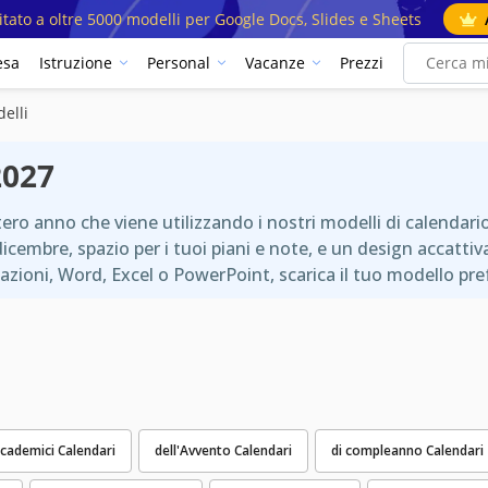
mitato a oltre 5000 modelli per Google Docs, Slides e Sheets
esa
Istruzione
Personal
Vacanze
Prezzi
elli
2027
tero anno che viene utilizzando i nostri modelli di calendari
cembre, spazio per i tuoi piani e note, e un design accattiva
azioni, Word, Excel o PowerPoint, scarica il tuo modello prefe
cademici Calendari
dell'Avvento Calendari
di compleanno Calendari