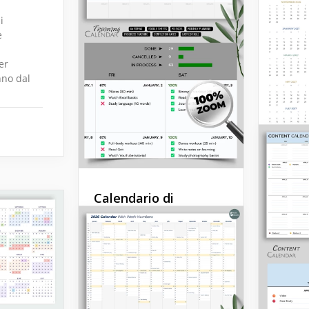
i
e
er
nno dal
Calendario di
formazione 2023-
2030 modificabile
Puoi ottenere una copia
gratuita del nostro
Template Modificabile del