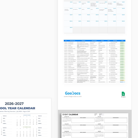
2025-2030 Modello di
calendario di
marketing sui social
media
Hai bisogno di un pratico
pianificatore online per le
tue pubblicazioni sui social
media?
Google Sheets
2024-2030 Calendario
di Marketing Digitale