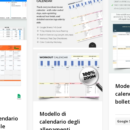
026-
Google Sheets
Model
calen
bolle
Modello di
endario
calendario degli
Google 
ale
allenamenti