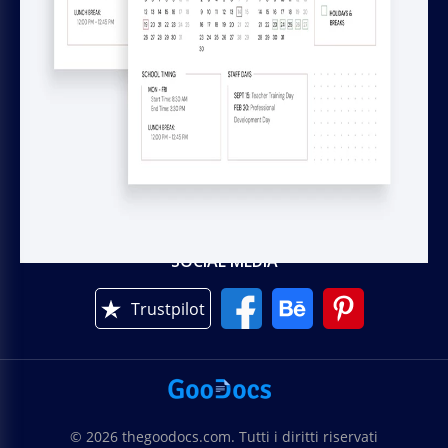
AIUTO
Chrome plugin
Contattaci
GOODOCS TEAM LTD
Pavlou Nirvana, 4 Alpha Tower, of. 11,
Limassol, Cyprus
SOCIAL MEDIA
Trustpilot
© 2026 thegoodocs.com. Tutti i diritti riservati