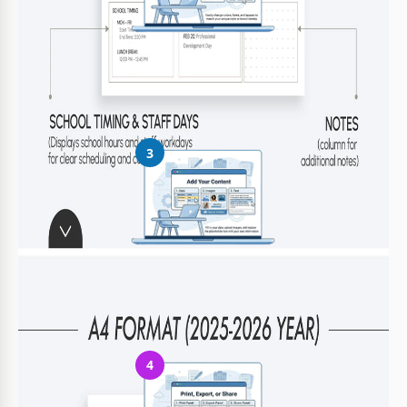
Personalizza tutto
Modifica facilmente colori, font e layout secondo il tuo stile
3
Aggiungi i tuoi contenuti
Inserisci i tuoi dati, carica immagini e sostituisci il testo
4