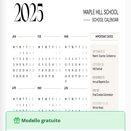
Specifiche del modello
Formato
Google Docs, Microsoft Word
Creato
January 27, 2025
Ultimo aggiornamento
August 1, 2026
Community
Aggiunto alle raccolte da 8 Utenti
Statistiche di utilizzo
3 download questo mese
Caratteristiche principali di questo modello
Suitable For
Parents , School Managers , Teachers
Stile
Semplouse Calendari Modelli
Modello gratuito