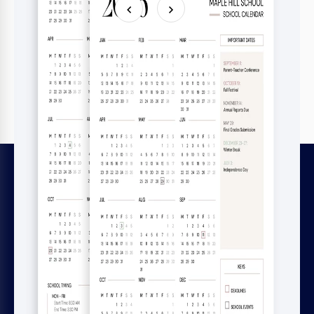
Visualizzati di recente
LEGALE
Licenze dei file
Termini e condizioni
Informativa sulla privacy
Informativa sui cookie
Règles de remboursement et d'abonnement