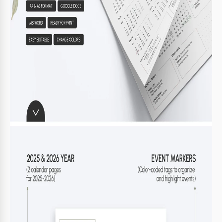
Stampa in alta qualità per maggiore chiarezza
4
FAQ
Questo modello è compatibile con altre
piattaforme?
No, funziona solo con Google Docs e Microsoft
Word.
Posso personalizzare facilmente il calendario?
Sì, personalizza sezioni e stili di testo secondo le tue
esigenze.
Questo modello di calendario è gratuito?
Sì, scaricalo e usalo gratuitamente.
Come modifico le date importanti?
Basta cliccare sulle sezioni di testo e digitare le
modifiche.
Quali formati di pagina sono supportati?