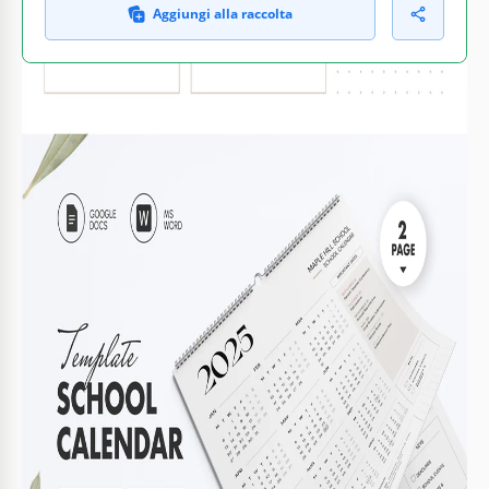
Aggiungi alla raccolta
COSA INCLUDE
Intestazioni modificabili e stili di testo
Sezione evidenziata delle date importanti
Formati pronti A4 e A3
Elenco completo degli eventi scolastici
CALENDARI SUGGERIMENTI
Personalizza le date per gli eventi scolastici
1
Usa codici colore per riferimento facile
2
Aggiungi note per le riunioni del personale
3