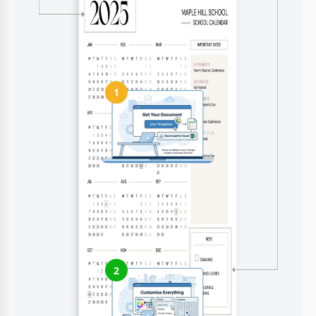
Il modello supporta i formati A4 e A3.
Come usare e modificare questo modello
1
Ottieni il tuo documento
Clicca su "Modifica modello" per creare una copia modificabile
in Google Docs o scaricare per Microsoft Word
2