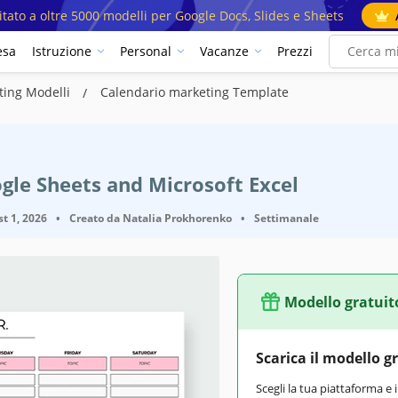
mitato a oltre 5000 modelli per Google Docs, Slides e Sheets
esa
Istruzione
Personal
Vacanze
Prezzi
ting Modelli
Calendario marketing Template
gle Sheets and Microsoft Excel
t 1, 2026
•
Creato da
Natalia Prokhorenko
•
Settimanale
Modello gratuit
Scarica il modello g
Scegli la tua piattaforma e 