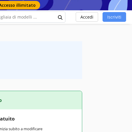
Accesso illimitato
Accedi
Iscriviti
o
ratuito
inizia subito a modificare