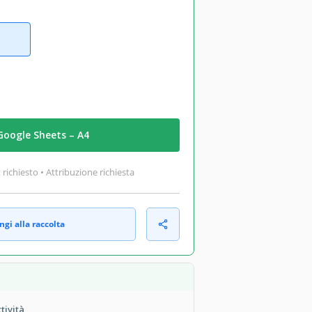
Google Sheets – A4
ichiesto • Attribuzione richiesta
gi alla raccolta
tività