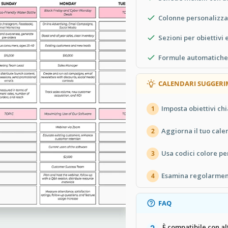
Colonne personalizza
Sezioni per obiettivi
Formule automatiche
CALENDARI SUGGERI
Imposta obiettivi ch
1
Aggiorna il tuo cale
2
Usa codici colore per
3
Esamina regolarment
4
FAQ
È compatibile con al