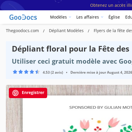
Obtenez un accès ill
Modèles
Les affaires
Église
Edu
Thegoodocs.com
Dépliant Modèles
Flyers de la fête 
Dépliant floral pour la Fête de
Utiliser ceci gratuit modèle avec Go
4.53 (2 avis)
•
Dernière mise à jour
August 4, 202
Enregistrer