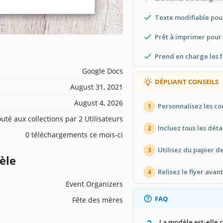
Texte modifiable pour
Prêt à imprimer pour 
Prend en charge les f
Google Docs
DÉPLIANT CONSEILS
August 31, 2021
August 4, 2026
Personnalisez les c
1
outé aux collections par 2 Utilisateurs
Incluez tous les dét
2
0 téléchargements ce mois-ci
Utilisez du papier d
3
èle
Relisez le flyer avan
4
Event Organizers
FAQ
Fête des mères
La modèle est-elle 