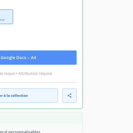
eur
Google Docs – A4
 requis • Attribution requise
r à la collection
oral personnalisables