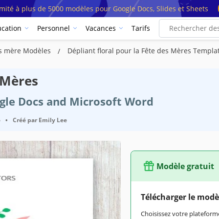
imité à plus de 5000 modèles pour Google Docs, Slides et Sheets
cation
Personnel
Vacances
Tarifs
des mère Modèles
Dépliant floral pour la Fête des Mères Templa
s Mères
ogle Docs and Microsoft Word
6
•
Créé par
Emily Lee
Modèle gratuit
Télécharger le modè
Choisissez votre platefo