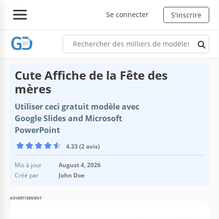
Se connecter
S'inscrire
Cute Affiche de la Fête des
mères
Utiliser ceci gratuit modèle avec
Google Slides and Microsoft
PowerPoint
4.33 (2 avis)
Mis à jour
August 4, 2026
Créé par
John Doe
ADVERTISEMENT