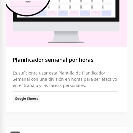
Planificador semanal por horas
Es suficiente usar esta Plantilla de Planificador
Semanal con una división en horas para ser efectivo
en el trabajo y las tareas personales.
Google Sheets