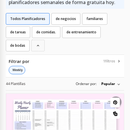
planificadores semanales de forma gratuita hoy.
Todos Planificadores
de negocios
familiares
de tareas
de comidas.
de entrenamiento
de bodas
Filtrar por
1
filtros
Weekly
44 Plantillas
Ordenar por:
Popular