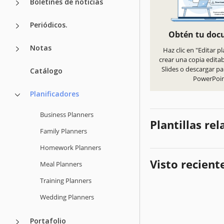
Boletines de noticias
Periódicos.
Obtén tu do
Notas
Haz clic en "Editar pl
crear una copia edita
Slides o descargar pa
Catálogo
PowerPoi
Planificadores
Business Planners
Plantillas re
Family Planners
Homework Planners
Visto recien
Meal Planners
Training Planners
Wedding Planners
Portafolio