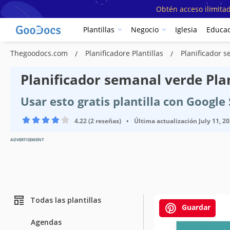
Obtén acceso ilimitad
Plantillas
Negocio
Iglesia
Educac
Thegoodocs.com
Planificadore Plantillas
Planificador 
Planificador semanal verde Plan
Usar esto gratis plantilla con Googl
4.22 (2 reseñas)
•
Última actualización
July 11, 2
ADVERTISEMENT
Todas las plantillas
Guardar
Agendas