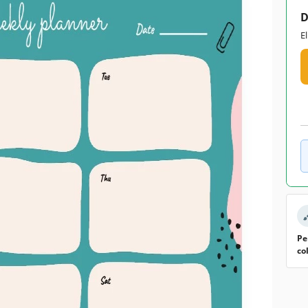
D
E
Pe
co