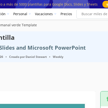
o a más de 5000 plantillas para Google Docs, Slides y Sheets
ión
Personal
Vacaciones
Precios
semanal verde Template
tilla
e Slides and Microsoft PowerPoint
026
•
Creado por
Daniel Stewart
•
Weekly