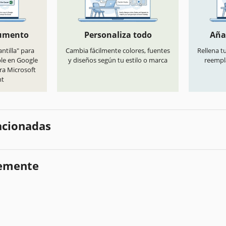
cumento
Personaliza todo
Aña
antilla" para
Cambia fácilmente colores, fuentes
Rellena t
ble en Google
y diseños según tu estilo o marca
reempl
ra Microsoft
nt
lacionadas
temente