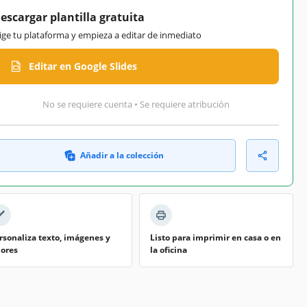
escargar plantilla gratuita
lige tu plataforma y empieza a editar de inmediato
Editar en Google Slides
No se requiere cuenta • Se requiere atribución
Añadir a la colección
rsonaliza texto, imágenes y
Listo para imprimir en casa o en
lores
la oficina