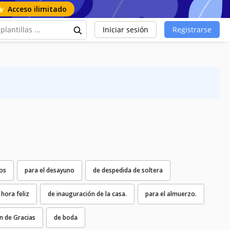
Acceso ilimitado
Iniciar sesión
Registrarse
os
para el desayuno
de despedida de soltera
 hora feliz
de inauguración de la casa.
para el almuerzo.
n de Gracias
de boda