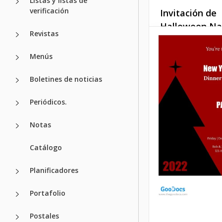
Listas y listas de
verificación
Invitación de
Halloween Na
Revistas
Sombría
Menús
Aprovecha el
encantamiento
Boletines de noticias
espeluznante de 
con nuestra planti
Periódicos.
invitación de Hal
Naranja Sombrío.
Notas
Google Slides
Catálogo
Planificadores
Portafolio
Postales