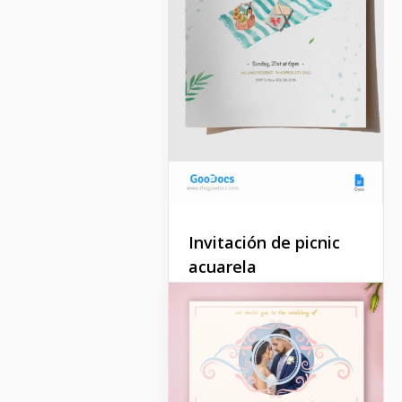
Invitación de picnic
acuarela
Abraza el aire libre con
nuestra plantilla de
Invitación de Picnic de
Acuarela. Este encantador
diseño captura la esencia
de un día soleado y una