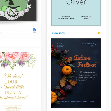
en Google Docs.
Google Docs
ación de
Invitación de ensayo
ween Vintage
de boda elegante en
color gris.
enes la invitación
eluznante para la
de Halloween! Pero
reocupes, ya que
Google Slides
iseñada en buenas
ones antiguas.
Docs