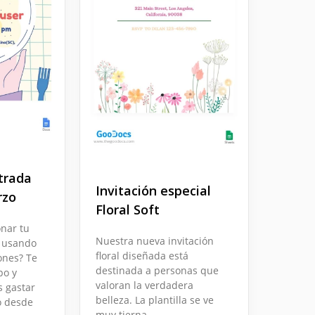
strada
Invitación especial
rzo
Floral Soft
nar tu
Nuestra nueva invitación
é usando
floral diseñada está
iones? Te
destinada a personas que
po y
valoran la verdadera
s gastar
belleza. La plantilla se ve
o desde
muy tierna.