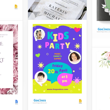
nebre
se sus
Invit
sinceras
Hallo
lla de
e Oscura.
Aquí ti
más esp
fiesta 
no te p
está d
tradici
Google 