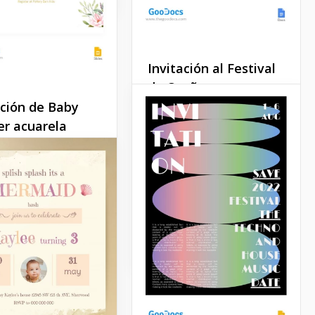
Invitación al Festival
de Otoño
ación de Baby
Un festival de otoño es una
r acuarela
de las razones para amar
esta temporada. ¿Qué
anta presentarte
habrá en este evento este
nda invitación de
año? ¿Comida y bebidas
hower decorada con
deliciosas? ¿Buena música?
las. Hemos
¿Invitados especiales?
onado estilos de
que harán que tu
Google Docs
ión luzca
lemente dulce.
Slides