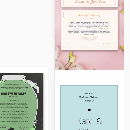
deliciosa variedad de
alimentos.
Google Docs
Elegante invitación
de boda
¿Estás planeando una boda
y quieres obtener
invitaciones elegantes?
Consulta nuestra Invitación
de Boda Elegante gratuita