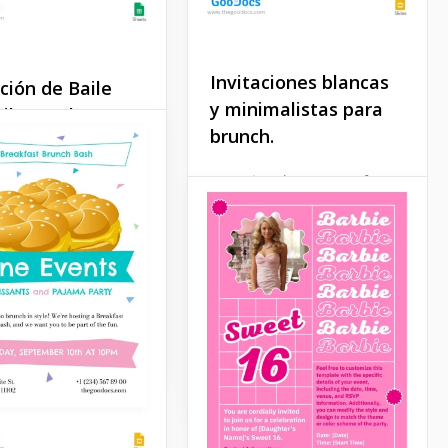
Invitaciones blancas
ación de Baile
y minimalistas para
ilo Estelar
brunch.
vitación para el baile
uación te permitirá
Organiza el evento perfecto
ar a todos que eres
de brunch con nuestra
rella. El fabuloso
Plantilla de Invitaciones de
dorado de la
Brunch Minimalista en
la la hace perfecta
Blanco. Este diseño
ta ocasión.
elegante y minimalista
establece el tono para una
reunión sofisticada.
Sheets
Google Slides