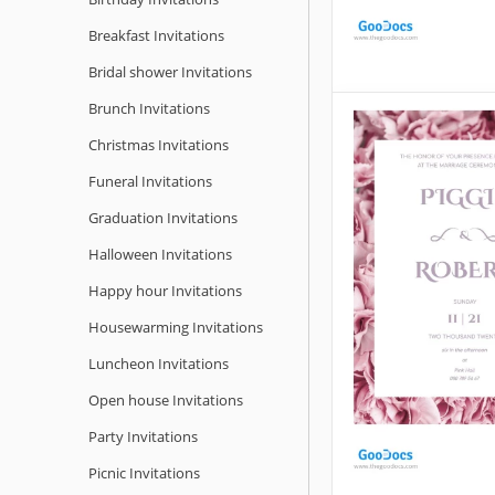
Breakfast Invitations
Bridal shower Invitations
Brunch Invitations
Invitación fú
oscura
Christmas Invitations
Funeral Invitations
En momentos de
solemnidad, expre
Graduation Invitations
condolencias más 
Halloween Invitations
con nuestra Planti
Invitación Fúnebr
Happy hour Invitations
Housewarming Invitations
Google Slides
Luncheon Invitations
Open house Invitations
Party Invitations
Picnic Invitations