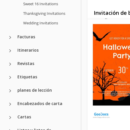
Sweet 16 Invitations
Invitación de
Thanksgiving Invitations
con flores
Wedding Invitations
Sabemos cómo deb
Facturas
una bonita invitac
boda. Aquí puedes
Itinerarios
ejemplo de tal invi
Se utilizaron muc
Revistas
pétalos de flores 
marco para ella.
Etiquetas
Google Docs
planes de lección
Encabezados de carta
Cartas