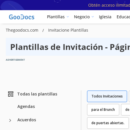
Obtén acceso ilimitad
Plantillas
Negocio
Iglesia
Educac
Thegoodocs.com
Invitacione Plantillas
Plantillas de Invitación - Pági
ADVERTISEMENT
Todas las plantillas
Todos Invitaciones
Agendas
para el Brunch
de
Acuerdos
de puertas abiertas.