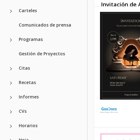
Invitación de
Carteles
Nuevo en neg
rojo.
Comunicados de prensa
¿Qué puede ser m
Programas
una fiesta de Año
Todos se sienten fe
Gestión de Proyectos
emocionados por e
comienzo de algo 
Citas
Google Slides
Recetas
Informes
CVs
Horarios
Invitación a C
Hoja