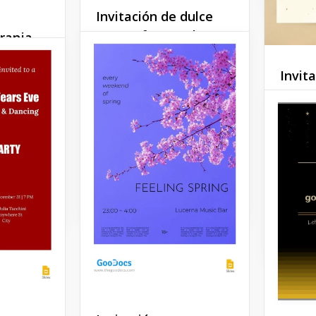
Invitación de dulce
16- Leafy Pastel.
ranja
Marca un hito importante
Invit
con nuestra plantilla de
invitación Leafy Pastel
Si está
Sweet 16. Esta plantilla está
Halloween
linda i
diseñada para capturar la
lla de
fiesta 
esencia de la juventud y la
loween
hijo, e
elegancia.
gran el
la plan
Google Docs
estilo d
Google 