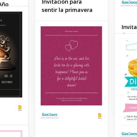
Invitación para
 Año
sentir la primavera
ro y
Esta plantilla de invitación
Invit
está llena de aires
ejor que
de Est
primaverales. Las
 Nuevo?
hermosas flores parecen
lices y
Esta in
fascinantes sobre el fondo
l
de grad
del cielo azul. El diseño
nuevo.
demostr
luce simple pero
una est
asombroso al mismo
diseño 
tiempo.
plantil
para es
Google Slides
Google 
lases