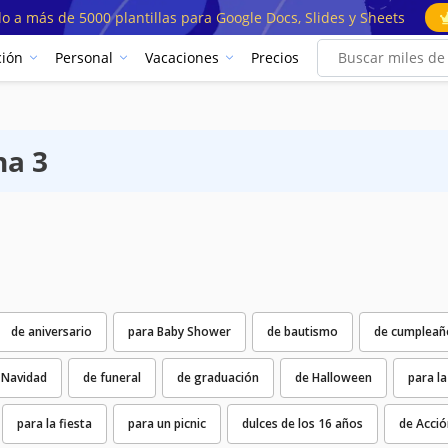
o a más de 5000 plantillas para Google Docs, Slides y Sheets
ión
Personal
Vacaciones
Precios
na 3
de aniversario
para Baby Shower
de bautismo
de cumpleañ
 Navidad
de funeral
de graduación
de Halloween
para la
para la fiesta
para un picnic
dulces de los 16 años
de Acció