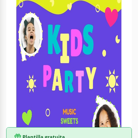
Formato
Google Slides
Creado
January 14, 2022
Última actualización
July 25, 2026
Comunidad
Añadido a colecciones por 3 Usuarios
Estadísticas de uso
1 descargas este mes
Sobre esta plantilla
Nuestra plantilla para invitaciones de fiesta infantil es
increíble, no puedes estar en desacuerdo. Es brillante y
colorida, exactamente lo que les gusta a los niños. Otra gran
ventaja de este diseño es que puedes personalizarlo
fácilmente. Lo que queremos decir es que puedes agregar
fotos de tu hijo y sus amigos en los círculos y de esta forma,
hacer la invitación aún más especial.
Plantilla gratuita