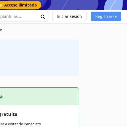
Acceso ilimitado
Iniciar sesión
Registrarse
e
ta
gratuita
eza a editar de inmediato