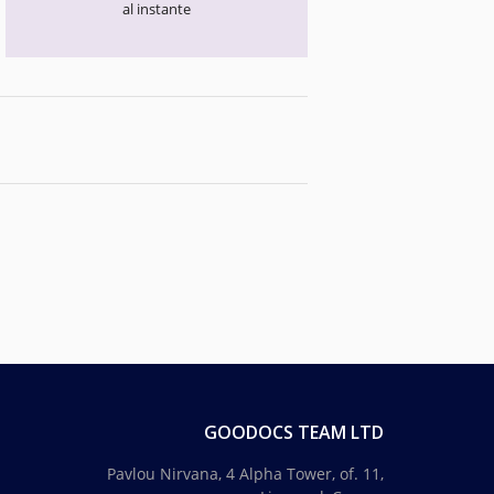
al instante
GOODOCS TEAM LTD
Pavlou Nirvana, 4 Alpha Tower, of. 11,