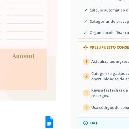
Cálculo automático d
Categorías de presup
Organización financie
PRESUPUESTO CONSE
Actualiza tus ingre
1
Categoriza gastos c
2
oportunidades de ah
Revisa las fechas d
3
recargos.
Usa códigos de color
4
FAQ