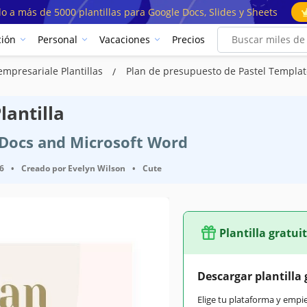
o a más de 5000 plantillas para Google Docs, Slides y Sheets
ión
Personal
Vacaciones
Precios
mpresariale Plantillas
Plan de presupuesto de Pastel Templat
lantilla
e Docs and Microsoft Word
26
•
Creado por
Evelyn Wilson
•
Cute
Plantilla gratui
Descargar plantilla 
Elige tu plataforma y empi