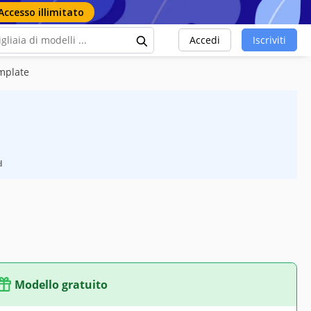
Accesso illimitato
Accedi
Iscriviti
mplate
d
Modello gratuito