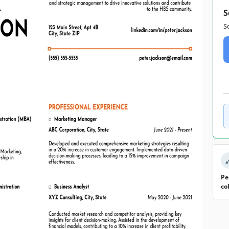
S
S
Pe
co