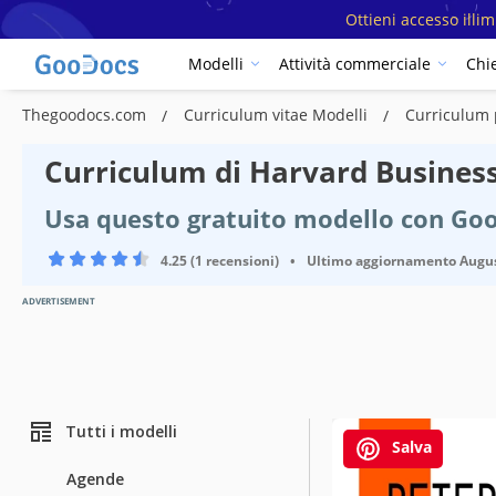
Ottieni accesso illi
Modelli
Attività commerciale
Chi
Thegoodocs.com
Curriculum vitae Modelli
Curriculum 
Curriculum di Harvard Busines
Usa questo gratuito modello con Go
4.25 (1 recensioni)
•
Ultimo aggiornamento
Augus
ADVERTISEMENT
Tutti i modelli
Salva
Agende