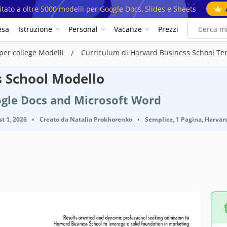
mitato a oltre 5000 modelli per Google Docs, Slides e Sheets
esa
Istruzione
Personal
Vacanze
Prezzi
per college Modelli
Curriculum di Harvard Business School Te
s School Modello
ogle Docs and Microsoft Word
t 1, 2026
•
Creato da
Natalia Prokhorenko
•
Semplice, 1 Pagina, Harvar