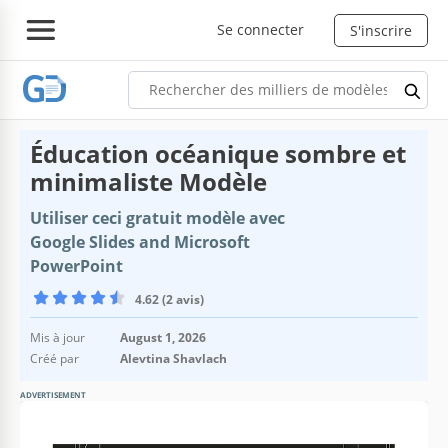
Se connecter
S'inscrire
Éducation océanique sombre et
minimaliste Modèle
Utiliser ceci gratuit modèle avec
Google Slides and Microsoft
PowerPoint
4.62 (2 avis)
Mis à jour
August 1, 2026
Créé par
Alevtina Shavlach
ADVERTISEMENT