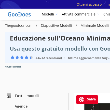
Ottieni accesso illi
Modelli
Attività commerciale
Chi
Thegoodocs.com
Diapositive Modelli
Minimale Modell
Educazione sull'Oceano Minima
Usa questo gratuito modello con Goo
4.62 (2 recensioni)
•
Ultimo aggiornamento
Augus
ADVERTISEMENT
Tutti i modelli
Salva
Agende