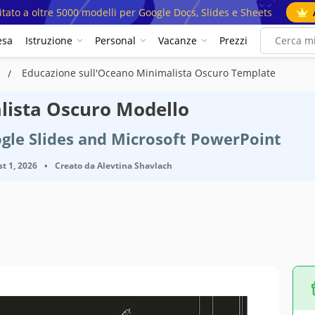
mitato a oltre 5000 modelli per Google Docs, Slides e Sheets
esa
Istruzione
Personal
Vacanze
Prezzi
i
Educazione sull'Oceano Minimalista Oscuro Template
lista Oscuro Modello
gle Slides and Microsoft PowerPoint
t 1, 2026
•
Creato da
Alevtina Shavlach