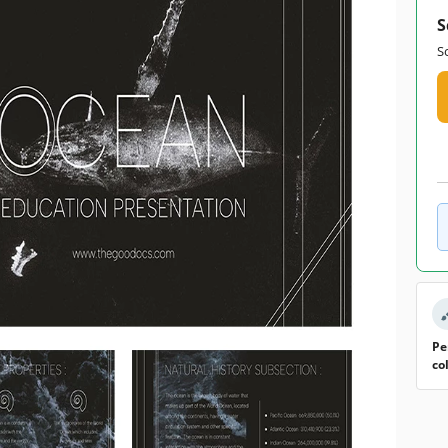
S
S
Pe
co