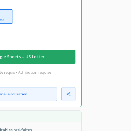
eur
le Sheets – US Letter
 requis • Attribution requise
r à la collection
itables pré-faites