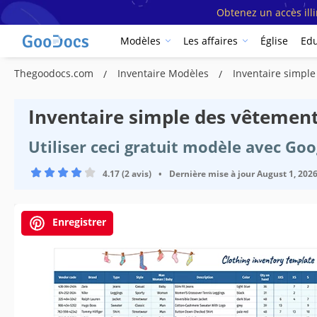
Obtenez un accès ill
Modèles
Les affaires
Église
Edu
Thegoodocs.com
Inventaire Modèles
Inventaire simpl
Inventaire simple des vêtemen
Utiliser ceci gratuit modèle avec Go
4.17 (2 avis)
•
Dernière mise à jour
August 1, 202
Enregistrer