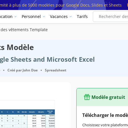
imité à plus de 5000 modèles pour Google Docs, Slides et Sheets
cation
Personnel
Vacances
Tarifs
e des vêtements Template
ts Modèle
ogle Sheets and Microsoft Excel
6
•
Créé par
John Doe
•
Spreadsheet
Modèle gratuit
Télécharger le modè
Choisissez votre platefo