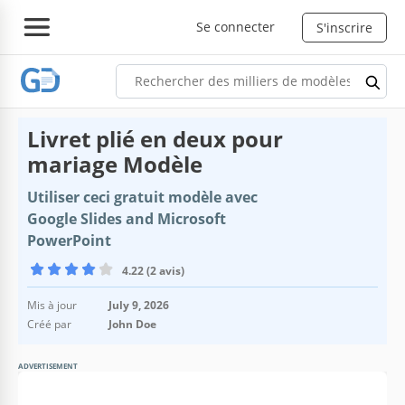
Se connecter
S'inscrire
Livret plié en deux pour
mariage Modèle
Utiliser ceci gratuit modèle avec
Google Slides and Microsoft
PowerPoint
4.22 (2 avis)
Mis à jour
July 9, 2026
Créé par
John Doe
ADVERTISEMENT