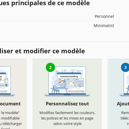
ues principales de ce modèle
Personnel
Minimalist
iser et modifier ce modèle
2
3
document
Personnalisez tout
Ajout
r le modèle"
Modifiez facilement les couleurs,
Remp
e modifiable
les polices et les mises en page
télé
u télécharger
selon votre style
r