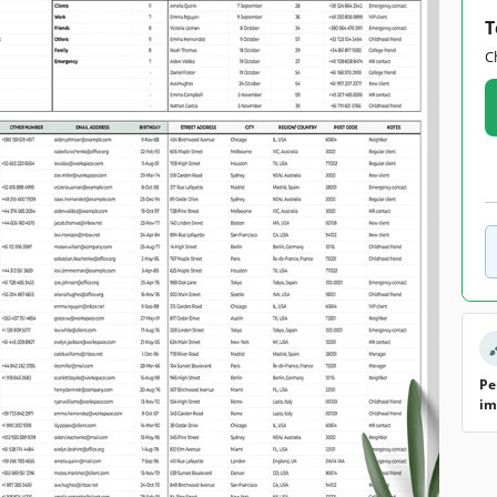
T
C
Pe
im