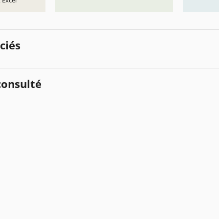
 Excel
ciés
onsulté