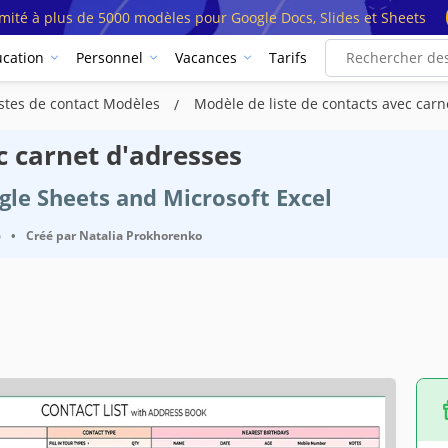
imité à plus de 5000 modèles pour Google Docs, Slides et Sheets
cation
Personnel
Vacances
Tarifs
istes de contact Modèles
Modèle de liste de contacts avec carn
c carnet d'adresses
ogle Sheets and Microsoft Excel
6
•
Créé par
Natalia Prokhorenko