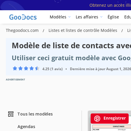
Obtenez un accès ill
Modèles
Les affaires
Église
Edu
Thegoodocs.com
Listes et listes de contrôle Modèles
L
Modèle de liste de contacts ave
Utiliser ceci gratuit modèle avec Go
4.25 (1 avis)
•
Dernière mise à jour
August 1, 202
ADVERTISEMENT
Tous les modèles
Enregistrer
Agendas