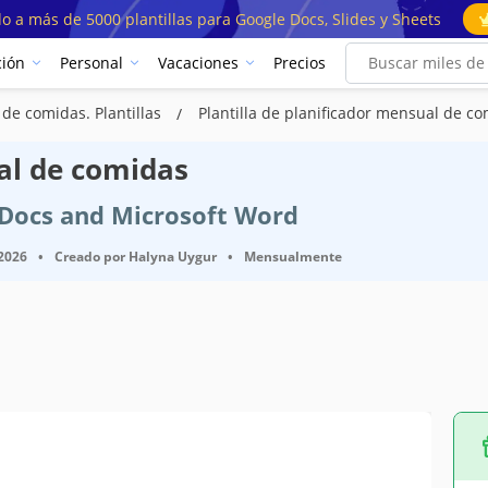
o a más de 5000 plantillas para Google Docs, Slides y Sheets
ión
Personal
Vacaciones
Precios
 de comidas. Plantillas
Plantilla de planificador mensual de c
ual de comidas
e Docs and Microsoft Word
 2026
•
Creado por
Halyna Uygur
•
Mensualmente