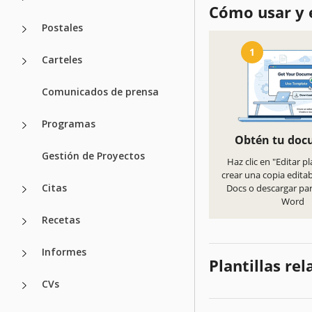
Cómo usar y e
Postales
1
Carteles
Comunicados de prensa
Programas
Obtén tu do
Gestión de Proyectos
Haz clic en "Editar pl
crear una copia edita
Citas
Docs o descargar pa
Word
Recetas
Informes
Plantillas re
CVs