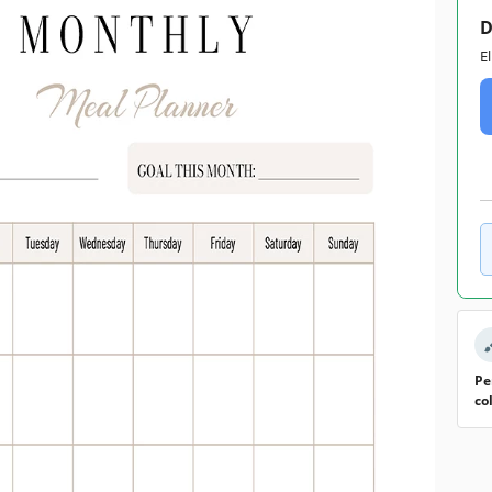
D
E
Pe
co