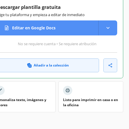
escargar plantilla gratuita
lige tu plataforma y empieza a editar de inmediato
Editar en Google Docs
No se requiere cuenta • Se requiere atribución
Añadir a la colección
rsonaliza texto, imágenes y
Listo para imprimir en casa o en
lores
la oficina