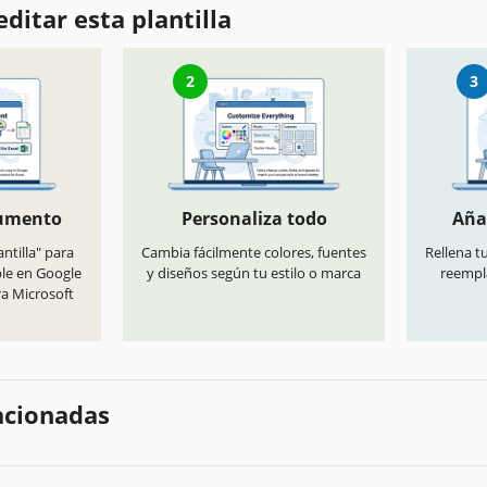
ditar esta plantilla
2
3
cumento
Personaliza todo
Aña
antilla" para
Cambia fácilmente colores, fuentes
Rellena t
ble en Google
y diseños según tu estilo o marca
reempl
ra Microsoft
lacionadas