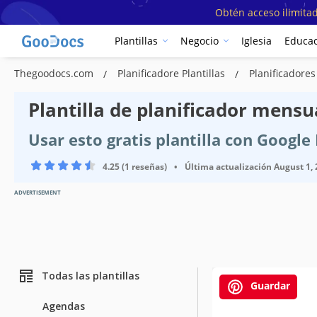
Obtén acceso ilimitad
Plantillas
Negocio
Iglesia
Educac
Thegoodocs.com
Planificadore Plantillas
Planificadores
Plantilla de planificador mens
Usar esto gratis plantilla con Googl
4.25 (1 reseñas)
•
Última actualización
August 1,
ADVERTISEMENT
Todas las plantillas
Guardar
Agendas