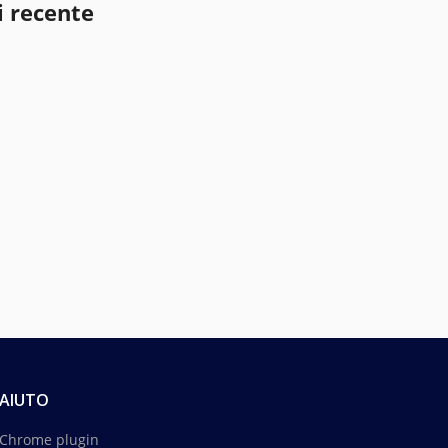
i recente
AIUTO
Chrome plugin