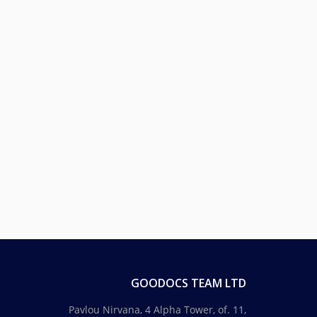
GOODOCS TEAM LTD
Pavlou Nirvana, 4 Alpha Tower, of. 11,