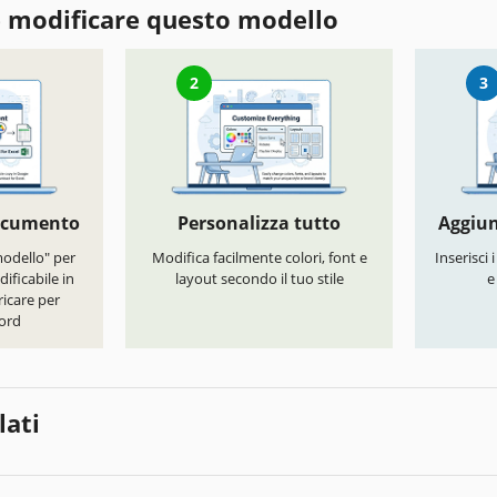
 modificare questo modello
2
3
documento
Personalizza tutto
Aggiun
modello" per
Modifica facilmente colori, font e
Inserisci 
ificabile in
layout secondo il tuo stile
e
icare per
ord
lati