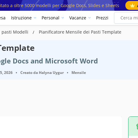
mitato a oltre 5000 modelli per Google Docs, Slides e Sheets
esa
Istruzione
Personal
Vacanze
Prezzi
i pasti Modelli
Pianificatore Mensile dei Pasti Template
 Template
ogle Docs and Microsoft Word
25, 2026
•
Creato da
Halyna Uygur
•
Mensile