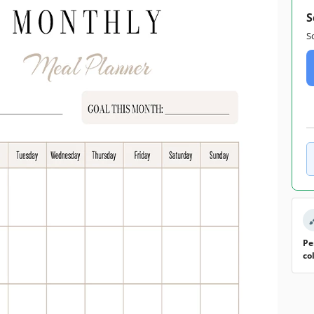
S
S
Pe
co