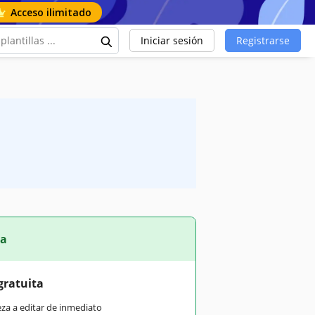
Acceso ilimitado
Iniciar sesión
Registrarse
ta
gratuita
eza a editar de inmediato