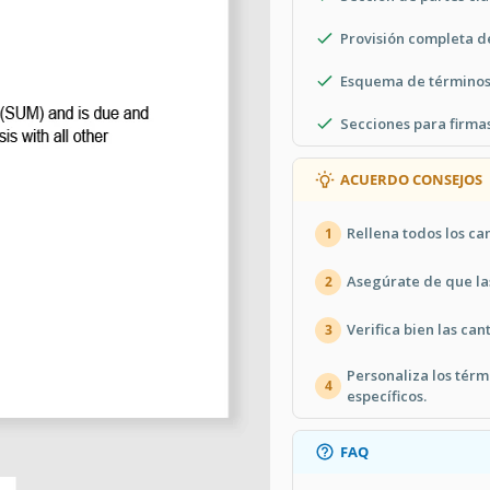
Provisión completa d
Esquema de términos
Secciones para firmas
ACUERDO CONSEJOS
Rellena todos los ca
1
Asegúrate de que las
2
Verifica bien las can
3
Personaliza los tér
4
específicos.
FAQ