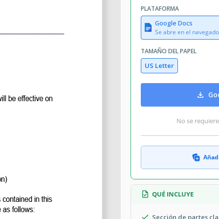
August 1, 2026
PLATAFORMA
ñadido a colecciones por 23 Usuarios
Google Docs
11 descargas este mes
Se abre en el navegado
TAMAÑO DEL PAPEL
US Letter
cesitarás un formulario estándar que
de Préstamo es perfecta para este
Goo
rma gratuita en este mismo momento,
ñadir firmas y sellos!
No se requiere
Añadi
QUÉ INCLUYE
Sección de partes cl