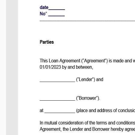
Última actualización
Comunidad
A
Estadísticas de uso
Sobre esta plantilla
¿Vas a prestar dinero o abrir tu propia compañía bancaria? Ne
haga tu transacción legal. Nuestra plantilla de Contrato 
propósito. ¡Puedes obtener una copia de la plantilla de fo
luego podrás actualizarla e indicar los datos de las personas y a