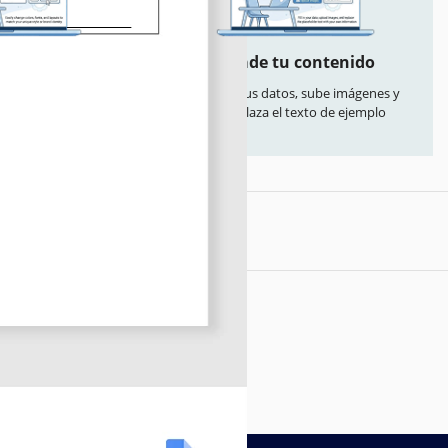
liza todo
Añade tu contenido
 colores, fuentes y
Rellena tus datos, sube imágenes y
u estilo o marca
reemplaza el texto de ejemplo