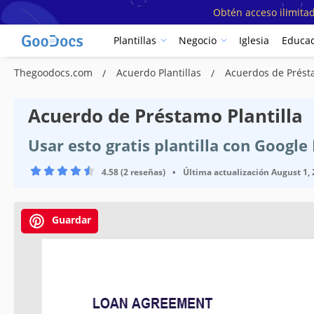
Obtén acceso ilimitad
Plantillas
Negocio
Iglesia
Educac
Thegoodocs.com
Acuerdo Plantillas
Acuerdos de Prést
Acuerdo de Préstamo Plantilla
Usar esto gratis plantilla con Googl
4.58 (2 reseñas)
•
Última actualización
August 1,
Guardar
Especificaciones de la plantilla
Formato
Creado