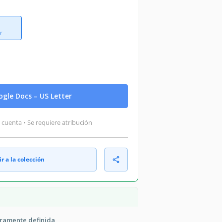
r
gle Docs – US Letter
 cuenta • Se requiere atribución
r a la colección
aramente definida