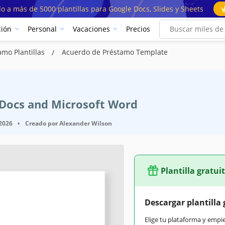
o a más de 5000 plantillas para Google Docs, Slides y Sheets
ión
Personal
Vacaciones
Precios
amo Plantillas
Acuerdo de Préstamo Template
e Docs and Microsoft Word
 2026
•
Creado por
Alexander Wilson
Plantilla gratui
Google Docs
Descargar plantilla 
February 22, 2023
Elige tu plataforma y empi