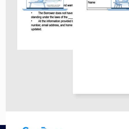
Obtén tu documento
Persona
Haz clic en "Editar plantilla" para crear
Cambia fácilmente
una copia editable en Google Docs o
diseños según t
descargar para Microsoft Word
Plantillas relacionadas
Visto recientemente