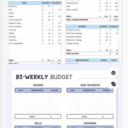
Planificador de presupuesto quincenal
imprimible
¡Descubre nuestra Plantilla imprimible de
planificador de presupuesto bisemanal en Google
Sheets y Excel! ¡Esta hoja de cálculo editable es
perfecta para las personas que reciben un pago
bisemanal.
Google Sheets