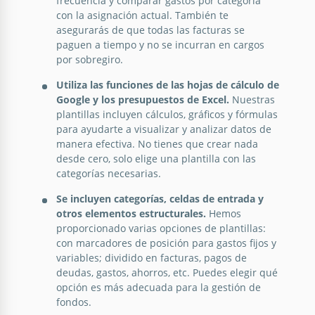
frecuencia y comparar gastos por categoría
con la asignación actual. También te
Plantilla de presupuesto empresarial
asegurarás de que todas las facturas se
paguen a tiempo y no se incurran en cargos
quincenal completa
Presupuesto personal quincenal
por sobregiro.
Utiliza las funciones de las hojas de cálculo de
¡Obtén una copia o descarga nuestra Plantilla de
Google Sheets
Google y los presupuestos de Excel.
Nuestras
Presupuesto Personal Quincenal en un formato
plantillas incluyen cálculos, gráficos y fórmulas
conveniente!
para ayudarte a visualizar y analizar datos de
manera efectiva. No tienes que crear nada
Google Sheets
desde cero, solo elige una plantilla con las
categorías necesarias.
Se incluyen categorías, celdas de entrada y
otros elementos estructurales.
Hemos
proporcionado varias opciones de plantillas:
con marcadores de posición para gastos fijos y
variables; dividido en facturas, pagos de
deudas, gastos, ahorros, etc. Puedes elegir qué
opción es más adecuada para la gestión de
fondos.