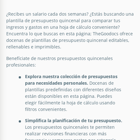
imprimible
¿Recibes un salario cada dos semanas? ¿Estás buscando una
¡Echa un vistazo a esta plantilla imprimible única de
plantilla de presupuesto quincenal para comparar tus
presupuesto quincenal en Google Sheets y Excel!
ingresos y gastos en una hoja de cálculo conveniente?
¡Ofrecemos un ejemplo gratuito para tu
Encuentra lo que buscas en esta página; TheGoodocs ofrece
presupuesto personal o familiar!
docenas de plantillas de presupuesto quincenal editables,
rellenables e imprimibles.
Google Sheets
Benefíciate de nuestros presupuestos quincenales
Planificador de presupuesto quincenal
profesionales:
Explora nuestra colección de presupuestos
¡Elige nuestra plantilla de Planificador de
para necesidades personales.
Docenas de
Presupuesto Quincenal para una gestión efectiva
plantillas predefinidas con diferentes diseños
del dinero! Disponible en tamaños A4 y Carta, esta
están disponibles en esta página. Puedes
muestra se puede utilizar en forma digital e
elegir fácilmente la hoja de cálculo usando
impresa.
filtros convenientes.
Google Docs
Simplifica la planificación de tu presupuesto.
Los presupuestos quincenales te permiten
realizar revisiones financieras con más